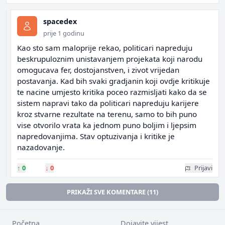
spacedex
prije 1 godinu
Kao sto sam maloprije rekao, politicari napreduju
beskrupuloznim unistavanjem projekata koji narodu
omogucava fer, dostojanstven, i zivot vrijedan
postavanja. Kad bih svaki gradjanin koji ovdje kritikuje
te nacine umjesto kritika poceo razmisljati kako da se
sistem napravi tako da politicari napreduju karijere
kroz stvarne rezultate na terenu, samo to bih puno
vise otvorilo vrata ka jednom puno boljim i ljepsim
napredovanjima. Stav optuzivanja i kritike je
nazadovanje.
↑
0
↓
0
Prijavi
PRIKAŽI SVE KOMENTARE (11)
Početna
Dojavite vijest