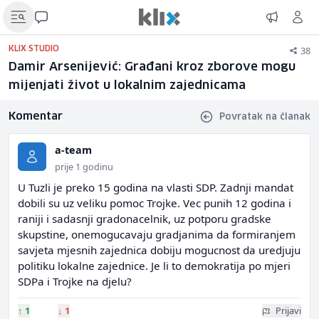
38
KLIX STUDIO
Damir Arsenijević: Građani kroz zborove mogu
mijenjati život u lokalnim zajednicama
Komentar
Povratak na članak
a-team
prije 1 godinu
U Tuzli je preko 15 godina na vlasti SDP. Zadnji mandat
dobili su uz veliku pomoc Trojke. Vec punih 12 godina i
raniji i sadasnji gradonacelnik, uz potporu gradske
skupstine, onemogucavaju gradjanima da formiranjem
savjeta mjesnih zajednica dobiju mogucnost da uredjuju
politiku lokalne zajednice. Je li to demokratija po mjeri
SDPa i Trojke na djelu?
↑
1
↓
1
Prijavi