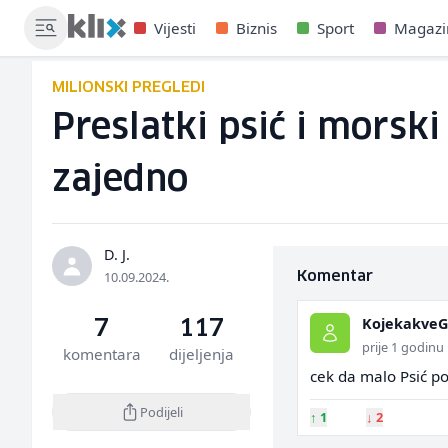
Vijesti
Biznis
Sport
Magazi
MILIONSKI PREGLEDI
Preslatki psić i morski
zajedno
D. J.
10.09.2024.
Komentar
KojekakveG
7
117
prije 1 godinu
komentara
dijeljenja
cek da malo Psić po
Podijeli
↑
1
↓
2