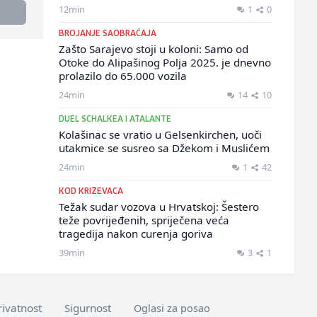
12min
1
0
BROJANJE SAOBRAĆAJA
Zašto Sarajevo stoji u koloni: Samo od
Otoke do Alipašinog Polja 2025. je dnevno
prolazilo do 65.000 vozila
24min
14
10
DUEL SCHALKEA I ATALANTE
Kolašinac se vratio u Gelsenkirchen, uoči
utakmice se susreo sa Džekom i Muslićem
24min
1
42
KOD KRIŽEVACA
Težak sudar vozova u Hrvatskoj: Šestero
teže povrijeđenih, spriječena veća
tragedija nakon curenja goriva
39min
3
1
rivatnost
Sigurnost
Oglasi za posao