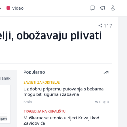
o
Video
117
lji, obožavaju plivati
Popularno
članak
SAVJETI ZA RODITELJE
Uz dobru pripremu putovanja s bebama
mogu biti sigurna i zabavna
6min
0
0
TRAGEDIJA NA KUPALIŠTU
Muškarac se utopio u rijeci Krivaji kod
ijavi
Zavidovića