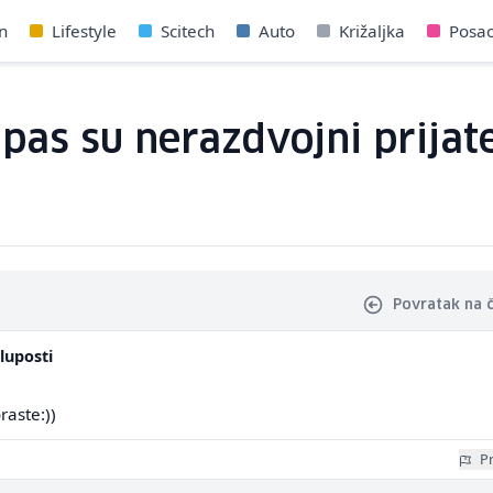
n
Lifestyle
Scitech
Auto
Križaljka
Posa
 pas su nerazdvojni prijate
Povratak na 
luposti
raste:))
Pr