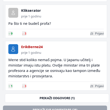
Klikserator
prije 1 godinu
Pa što ti ne budeš profa?
↑
9
↓
3
Prijavi
ErikBerne24
prije 1 godinu
Mene stid koliko nemaš pojma. U Japanu učitelj i
ministar imaju istu platu. Ovdje ministar ima tri plate
profesora a agencije se osnivaju kao tampon između
ministarstvs i prosvjetara.
↑
1
↓
3
Prijavi
PRIKAŽI ODGOVORE (1)
PRIKAŽI SVE KOMENTARE (28)