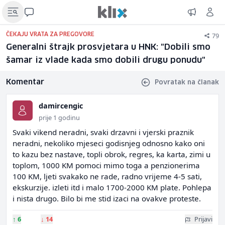
79
ČEKAJU VRATA ZA PREGOVORE
Generalni štrajk prosvjetara u HNK: "Dobili smo
šamar iz vlade kada smo dobili drugu ponudu"
Komentar
Povratak na članak
damircengic
prije 1 godinu
Svaki vikend neradni, svaki drzavni i vjerski praznik
neradni, nekoliko mjeseci godisnjeg odnosno kako oni
to kazu bez nastave, topli obrok, regres, ka karta, zimi u
toplom, 1000 KM pomoci mimo toga a penzionerima
100 KM, ljeti svakako ne rade, radno vrijeme 4-5 sati,
ekskurzije. izleti itd i malo 1700-2000 KM plate. Pohlepa
i nista drugo. Bilo bi me stid izaci na ovakve proteste.
↑
6
↓
14
Prijavi