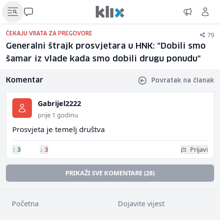
79
ČEKAJU VRATA ZA PREGOVORE
Generalni štrajk prosvjetara u HNK: "Dobili smo
šamar iz vlade kada smo dobili drugu ponudu"
Komentar
Povratak na članak
Gabrijel2222
prije 1 godinu
Prosvjeta je temelj društva
↑
3
↓
3
Prijavi
PRIKAŽI SVE KOMENTARE (28)
Početna
Dojavite vijest