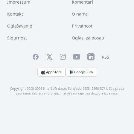
Impressum
Komentari
Kontakt
O nama
Oglašavanje
Privatnost
Sigurnost
Oglasi za posao
Facebook
YouTube
LinkedIn
Twitter
Instagram
RSS
App Store
Google Play
Copyright 2000-2026 InterSoft d.o.o. Sarajevo. ISSN 2566-3771. Sva prava
zadržana. Zabranjeno preuzimanje sadržaja bez dozvole izdavača.