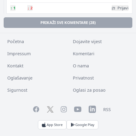
↑
1
↓
2
Prijavi
PRIKAŽI SVE KOMENTARE (28)
Početna
Dojavite vijest
Impressum
Komentari
Kontakt
O nama
Oglašavanje
Privatnost
Sigurnost
Oglasi za posao
Facebook
YouTube
LinkedIn
Twitter
Instagram
RSS
App Store
Google Play