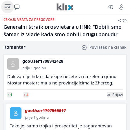
79
ČEKAJU VRATA ZA PREGOVORE
Generalni štrajk prosvjetara u HNK: "Dobili smo
šamar iz vlade kada smo dobili drugu ponudu"
Komentar
Povratak na članak
gooUser1708942428
prije 1 godinu
Dok vam je hdz i sda ekipe nećete vi na zelenu granu.
Mostar mostarcima a ne provincijalcima iz Zherceg.
↑
1
↓
4
Prijavi
gooUser1707565617
prije 1 godinu
Tako je, samo trojka i prosperitet je zagarantovan