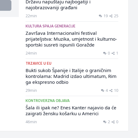
Državu napuštaju najbogatiji i
najobrazovaniji građani
22min
19
25
KULTURA SPAJA GENERACIJE
Završava Internacionalni festival
prijateljstva: Muzika, umjetnost i kulturno-
sportski susreti ispunili Goražde
24min
0
1
TRZAVICE U EU
Bukti sukob Španije i Italije o graničnim
kontrolama: Madrid izdao ultimatum, Rim
ga ekspresno odbio
29min
4
10
KONTROVERZNA OBJAVA
Šala ili ipak ne? Enes Kanter najavio da će
zaigrati žensku košarku u Americi
46min
2
0