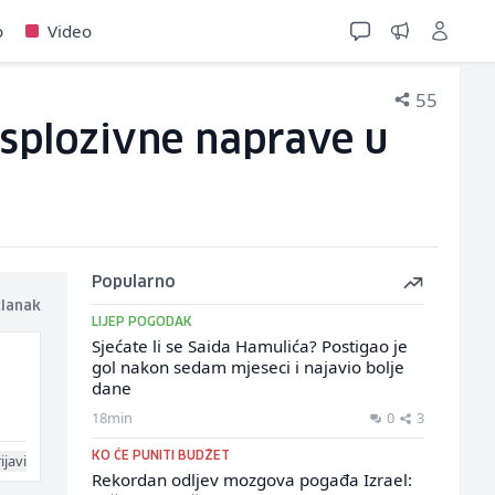
o
Video
55
ksplozivne naprave u
Popularno
članak
LIJEP POGODAK
Sjećate li se Saida Hamulića? Postigao je
gol nakon sedam mjeseci i najavio bolje
dane
18min
0
3
KO ĆE PUNITI BUDŽET
ijavi
Rekordan odljev mozgova pogađa Izrael: