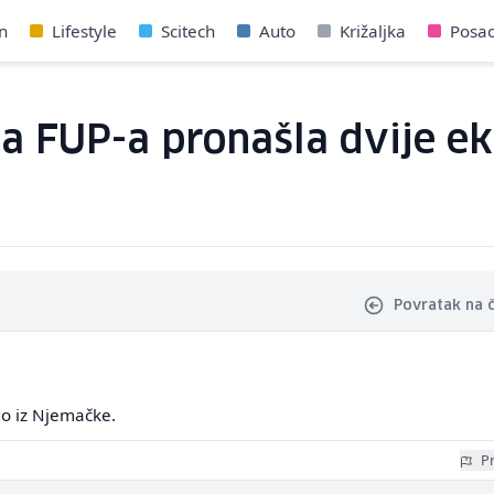
n
Lifestyle
Scitech
Auto
Križaljka
Posa
ica FUP-a pronašla dvije e
Povratak na 
do iz Njemačke.
Pr