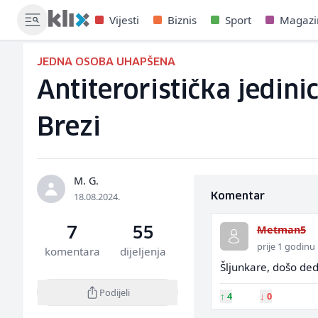
Vijesti
Biznis
Sport
Magazi
JEDNA OSOBA UHAPŠENA
Antiteroristička jedin
Brezi
M. G.
18.08.2024.
Komentar
Metman5
7
55
prije 1 godinu
komentara
dijeljenja
Šljunkare, došo de
Podijeli
↑
4
↓
0