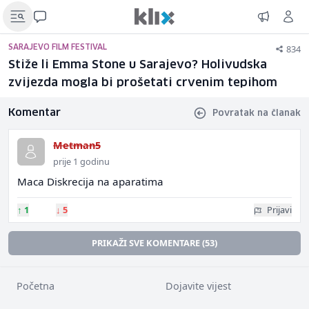
834
SARAJEVO FILM FESTIVAL
Stiže li Emma Stone u Sarajevo? Holivudska
zvijezda mogla bi prošetati crvenim tepihom
Komentar
Povratak na članak
Metman5
prije 1 godinu
Maca Diskrecija na aparatima
↑
1
↓
5
Prijavi
PRIKAŽI SVE KOMENTARE (53)
Početna
Dojavite vijest