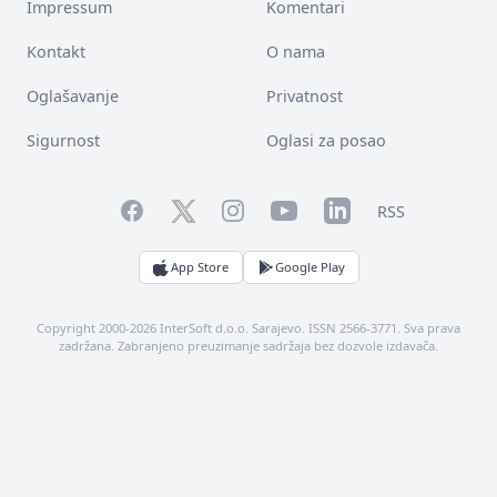
Impressum
Komentari
Kontakt
O nama
Oglašavanje
Privatnost
Sigurnost
Oglasi za posao
Facebook
YouTube
LinkedIn
Twitter
Instagram
RSS
App Store
Google Play
Copyright 2000-2026 InterSoft d.o.o. Sarajevo. ISSN 2566-3771. Sva prava
zadržana. Zabranjeno preuzimanje sadržaja bez dozvole izdavača.