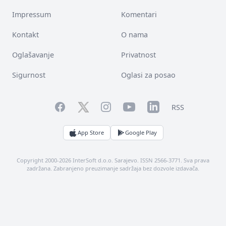
Impressum
Komentari
Kontakt
O nama
Oglašavanje
Privatnost
Sigurnost
Oglasi za posao
Facebook
YouTube
LinkedIn
Twitter
Instagram
RSS
App Store
Google Play
Copyright 2000-2026 InterSoft d.o.o. Sarajevo. ISSN 2566-3771. Sva prava
zadržana. Zabranjeno preuzimanje sadržaja bez dozvole izdavača.