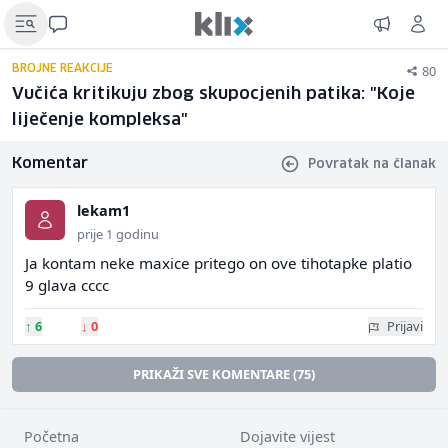
80
BROJNE REAKCIJE
Vučića kritikuju zbog skupocjenih patika: "Koje
liječenje kompleksa"
Komentar
Povratak na članak
lekam1
prije 1 godinu
Ja kontam neke maxice pritego on ove tihotapke platio
9 glava cccc
↑
6
↓
0
Prijavi
PRIKAŽI SVE KOMENTARE (75)
Početna
Dojavite vijest