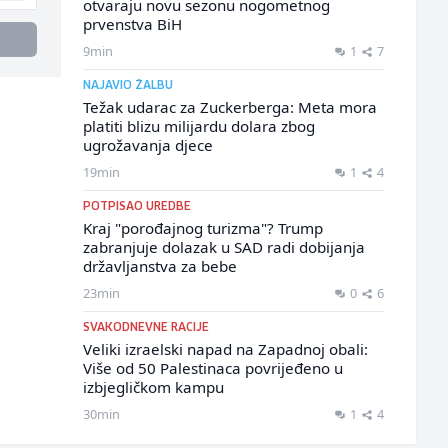
otvaraju novu sezonu nogometnog
prvenstva BiH
9min
1
7
NAJAVIO ŽALBU
Težak udarac za Zuckerberga: Meta mora
platiti blizu milijardu dolara zbog
ugrožavanja djece
19min
1
4
POTPISAO UREDBE
Kraj "porođajnog turizma"? Trump
zabranjuje dolazak u SAD radi dobijanja
državljanstva za bebe
23min
0
6
SVAKODNEVNE RACIJE
Veliki izraelski napad na Zapadnoj obali:
Više od 50 Palestinaca povrijeđeno u
izbjegličkom kampu
30min
1
4