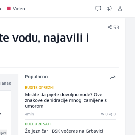
o
Video
53
e vodu, najavili i
Popularno
članak
BUDITE OPREZNI
Mislite da pijete dovoljno vode? Ove
znakove dehidracije mnogi zamijene s
umorom
e
4min
0
0
DUEL U 20 SATI
Željezničar i BSK večeras na Grbavici
ijavi