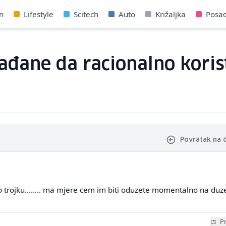
n
Lifestyle
Scitech
Auto
Križaljka
Posa
ađane da racionalno korist
Povratak na 
trojku........ ma mjere cem im biti oduzete momentalno na duz
Pr