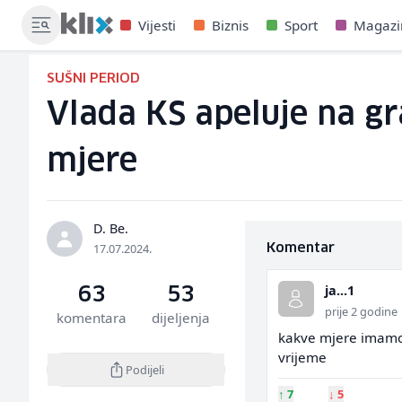
Vijesti
Biznis
Sport
Magazi
SUŠNI PERIOD
Vlada KS apeluje na gr
mjere
D. Be.
17.07.2024.
Komentar
ja...1
63
53
prije 2 godine
komentara
dijeljenja
kakve mjere imamo 
vrijeme
Podijeli
↑
7
↓
5