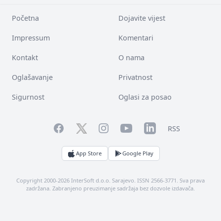
Početna
Dojavite vijest
Impressum
Komentari
Kontakt
O nama
Oglašavanje
Privatnost
Sigurnost
Oglasi za posao
Facebook
YouTube
LinkedIn
Twitter
Instagram
RSS
App Store
Google Play
Copyright 2000-2026 InterSoft d.o.o. Sarajevo. ISSN 2566-3771. Sva prava
zadržana. Zabranjeno preuzimanje sadržaja bez dozvole izdavača.