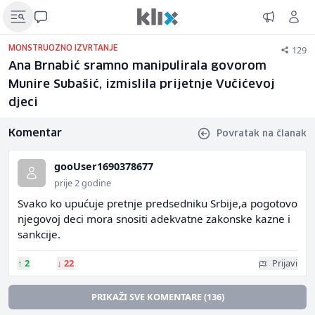
129
MONSTRUOZNO IZVRTANJE
Ana Brnabić sramno manipulirala govorom
Munire Subašić, izmislila prijetnje Vučićevoj
djeci
Komentar
Povratak na članak
gooUser1690378677
prije 2 godine
Svako ko upućuje pretnje predsedniku Srbije,a pogotovo
njegovoj deci mora snositi adekvatne zakonske kazne i
sankcije.
↑
2
↓
22
Prijavi
PRIKAŽI SVE KOMENTARE (136)