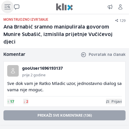
129
MONSTRUOZNO IZVRTANJE
Ana Brnabić sramno manipulirala govorom
Munire Subašić, izmislila prijetnje Vučićevoj
djeci
Komentar
Povratak na članak
gooUser1696193137
prije 2 godine
Sve dok vam je Ratko Mladic uzor, jednostavno dialog sa
vama nije moguc.
↑
17
↓
2
Prijavi
PRIKAŽI SVE KOMENTARE (136)