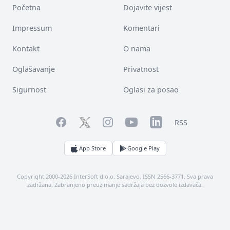
Početna
Dojavite vijest
Impressum
Komentari
Kontakt
O nama
Oglašavanje
Privatnost
Sigurnost
Oglasi za posao
Facebook
YouTube
LinkedIn
Twitter
Instagram
RSS
App Store
Google Play
Copyright 2000-2026 InterSoft d.o.o. Sarajevo. ISSN 2566-3771. Sva prava
zadržana. Zabranjeno preuzimanje sadržaja bez dozvole izdavača.