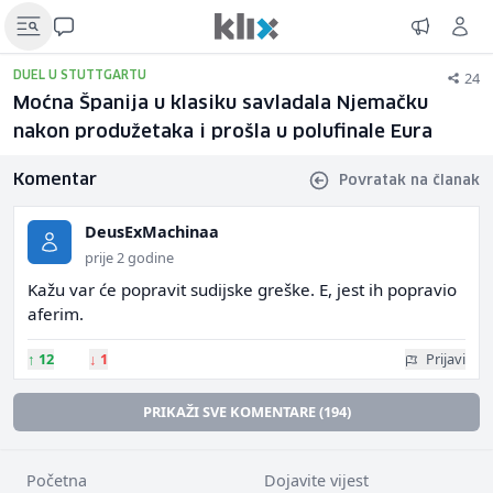
24
DUEL U STUTTGARTU
Moćna Španija u klasiku savladala Njemačku
nakon produžetaka i prošla u polufinale Eura
Komentar
Povratak na članak
DeusExMachinaa
prije 2 godine
Kažu var će popravit sudijske greške. E, jest ih popravio
aferim.
↑
12
↓
1
Prijavi
PRIKAŽI SVE KOMENTARE (194)
Početna
Dojavite vijest