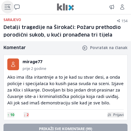
154
SARAJEVO
Detalji tragedije na Širokači: Požaru prethodio
porodični sukob, u kući pronađena tri tijela
Komentar
Povratak na članak
mirage77
prije 2 godine
Ako ima išta iritantnije a to je kad su stvar desi, a onda
policije i specijalaca ko kusih pasa svuda na sceni. Izjave
za Klix i slikanje. Dovoljan bi bio jedan drot-prasinar za
čuvanje site-a i kriminalistička policija koja radi uviđaj.
Ali jok sad imaš demonstraciju sile kad je sve bilo.
↑
10
↓
2
Prijavi
PRIKAŽI SVE KOMENTARE (99)