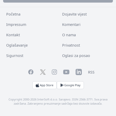
Početna
Dojavite vijest
Impressum
Komentari
Kontakt
O nama
Oglašavanje
Privatnost
Sigurnost
Oglasi za posao
Facebook
YouTube
LinkedIn
Twitter
Instagram
RSS
App Store
Google Play
Copyright 2000-2026 InterSoft d.o.o. Sarajevo. ISSN 2566-3771. Sva prava
zadržana. Zabranjeno preuzimanje sadržaja bez dozvole izdavača.