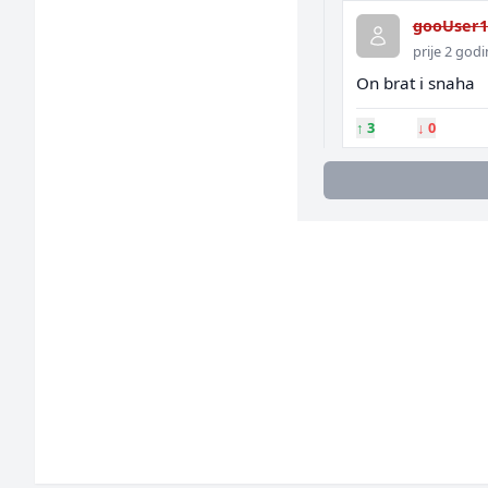
gooUser1
prije 2 god
On brat i snaha
↑
3
↓
0