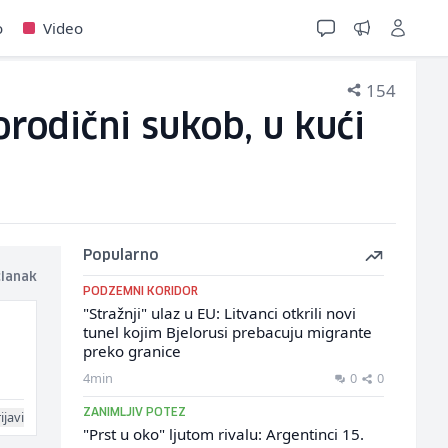
o
Video
154
orodični sukob, u kući
Popularno
članak
PODZEMNI KORIDOR
"Stražnji" ulaz u EU: Litvanci otkrili novi
tunel kojim Bjelorusi prebacuju migrante
preko granice
4min
0
0
ZANIMLJIV POTEZ
ijavi
"Prst u oko" ljutom rivalu: Argentinci 15.