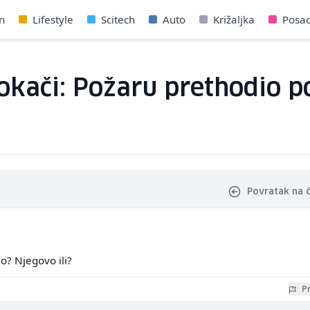
n
Lifestyle
Scitech
Auto
Križaljka
Posa
rokači: Požaru prethodio p
Povratak na 
lo? Njegovo ili?
Pr