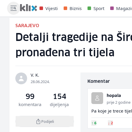
Vijesti
Biznis
Sport
Magazi
SARAJEVO
Detalji tragedije na Ši
pronađena tri tijela
V. K.
28.06.2024.
Komentar
hopala
99
154
prije 2 godine
komentara
dijeljenja
Pa koje je trece tije
Podijeli
↑
6
↓
2