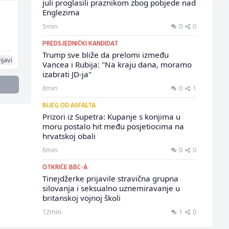
juli proglasili praznikom zbog pobjede nad
Englezima
5min
0
0
PREDSJEDNIČKI KANDIDAT
Trump sve bliže da prelomi između
ijavi
Vancea i Rubija: "Na kraju dana, moramo
izabrati JD-ja"
6min
0
1
BIJEG OD ASFALTA
Prizori iz Supetra: Kupanje s konjima u
moru postalo hit među posjetiocima na
hrvatskoj obali
6min
0
0
OTKRIĆE BBC-A
Tinejdžerke prijavile stravična grupna
silovanja i seksualno uznemiravanje u
britanskoj vojnoj školi
12min
1
0