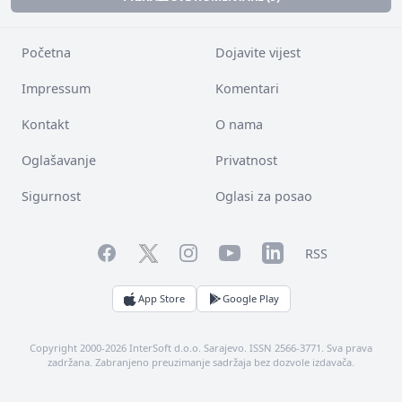
Početna
Dojavite vijest
Impressum
Komentari
Kontakt
O nama
Oglašavanje
Privatnost
Sigurnost
Oglasi za posao
Facebook
YouTube
LinkedIn
Twitter
Instagram
RSS
App Store
Google Play
Copyright 2000-2026 InterSoft d.o.o. Sarajevo. ISSN 2566-3771. Sva prava
zadržana. Zabranjeno preuzimanje sadržaja bez dozvole izdavača.