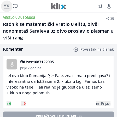
35
VESELO U AUTOBUSU
Radnik se matematički vratio u elitu, bivši
nogometaš Sarajeva uz pivo proslavio plasman u
viši rang
Komentar
Povratak na članak
fbUser1687122005
prije 2 godine
jel ovo Klub Romanija P, > Pale. znaci imaju prvoligasa? i
interesantno da Ist.Sar.ima 2, kluba u Ligi. Famos bas
visoko na tabeli...ali realno je glupost da ulazi samo
1.klub a noge polomish.
↑
0
↓
0
Prijavi
PRIKAŽI SVE KOMENTARE (9)