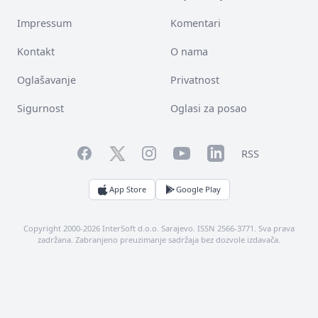
Impressum
Komentari
Kontakt
O nama
Oglašavanje
Privatnost
Sigurnost
Oglasi za posao
Facebook
YouTube
LinkedIn
Twitter
Instagram
RSS
App Store
Google Play
Copyright 2000-2026 InterSoft d.o.o. Sarajevo. ISSN 2566-3771. Sva prava
zadržana. Zabranjeno preuzimanje sadržaja bez dozvole izdavača.