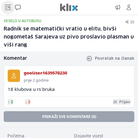
35
VESELO U AUTOBUSU
Radnik se matematički vratio u elitu, bivši
nogometaš Sarajeva uz pivo proslavio plasman u
viši rang
Komentar
Povratak na članak
gooUser1639578230
prije 2 godine
18 klubova u rs bruka
↑
2
↓
2
Prijavi
PRIKAŽI SVE KOMENTARE (9)
Početna
Dojavite vijest