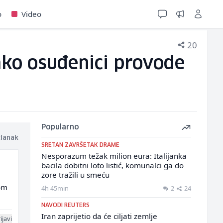
o
Video
20
kako osuđenici provode
Popularno
članak
SRETAN ZAVRŠETAK DRAME
Nesporazum težak milion eura: Italijanka
bacila dobitni loto listić, komunalci ga do
zore tražili u smeću
vom
4h 45min
2
24
NAVODI REUTERS
Iran zaprijetio da će ciljati zemlje
ijavi