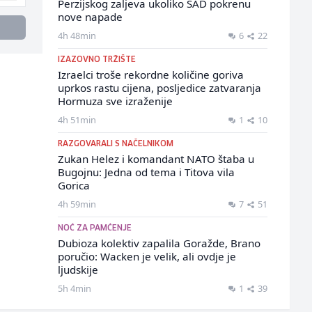
Perzijskog zaljeva ukoliko SAD pokrenu
nove napade
4h 48min
6
22
IZAZOVNO TRŽIŠTE
Izraelci troše rekordne količine goriva
uprkos rastu cijena, posljedice zatvaranja
Hormuza sve izraženije
4h 51min
1
10
RAZGOVARALI S NAČELNIKOM
Zukan Helez i komandant NATO štaba u
Bugojnu: Jedna od tema i Titova vila
Gorica
4h 59min
7
51
NOĆ ZA PAMĆENJE
Dubioza kolektiv zapalila Goražde, Brano
poručio: Wacken je velik, ali ovdje je
ljudskije
5h 4min
1
39