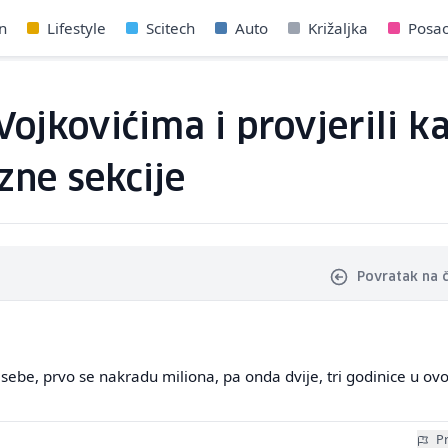
n
Lifestyle
Scitech
Auto
Križaljka
Posa
 Vojkovićima i provjerili 
zne sekcije
Povratak na 
 sebe, prvo se nakradu miliona, pa onda dvije, tri godinice u o
Pr