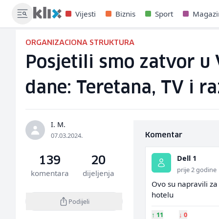
Vijesti
Biznis
Sport
Magazi
ORGANIZACIONA STRUKTURA
Posjetili smo zatvor u
dane: Teretana, TV i ra
I. M.
07.03.2024.
Komentar
Dell 1
139
20
prije 2 godine
komentara
dijeljenja
Ovo su napravili za
hotelu
Podijeli
↑
11
↓
0