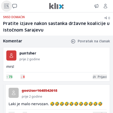
0
SNSD DOMAĆIN
Pratite izjave nakon sastanka državne koalicije u
Istočnom Sarajevu
Komentar
Povratak na članak
pun1sher
prije 2 godine
mrs!
↑
73
↓
8
Prijavi
gooUser1648542618
prije 2 godine
Laki je malo nervozan. 🤣🤣🤣🤣🤣🤣🤣🤣🤣🤣🤣