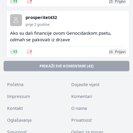
↑
11
↓
7
Prijavi
prosperitet432
prije 2 godine
Ako su dali financije ovom Genocidaskom psetu,
odmah se pakovati iz drzave
↑
17
↓
7
Prijavi
PRIKAŽI SVE KOMENTARE (42)
Početna
Dojavite vijest
Impressum
Komentari
Kontakt
O nama
Oglašavanje
Privatnost
Sigurnost
Oglasi za posao