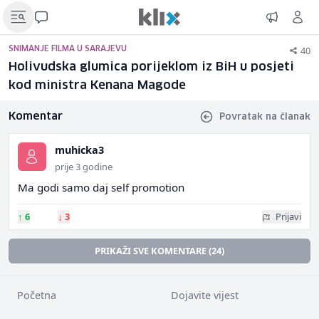
40
SNIMANJE FILMA U SARAJEVU
Holivudska glumica porijeklom iz BiH u posjeti
kod ministra Kenana Magode
Komentar
Povratak na članak
muhicka3
prije 3 godine
Ma godi samo daj self promotion
↑
6
↓
3
Prijavi
PRIKAŽI SVE KOMENTARE (24)
Početna
Dojavite vijest