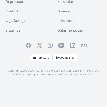
Impressum
Komentari
Kontakt
O nama
Oglašavanje
Privatnost
Sigurnost
Oglasi za posao
Facebook
YouTube
LinkedIn
Twitter
Instagram
RSS
App Store
Google Play
Copyright 2000-2026 InterSoft d.o.o. Sarajevo. ISSN 2566-3771. Sva prava
zadržana. Zabranjeno preuzimanje sadržaja bez dozvole izdavača.