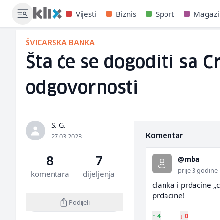
Vijesti
Biznis
Sport
Magazi
ŠVICARSKA BANKA
Šta će se dogoditi sa 
odgovornosti
S. G.
27.03.2023.
Komentar
@mba
8
7
prije 3 godine
komentara
dijeljenja
clanka i prdacine „c
prdacine!
Podijeli
↑
4
↓
0