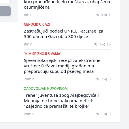
kući pronađeno tijelo muškarca, uhapšena
osumnjičena
6min
0
1
GENOCID U GAZI
Zastrašujući podaci UNICEF-a: Izrael za
300 dana u Gazi ubio 300 djece
9min
4
10
"KIM SE ZNOJI S VAMA"
Sjevernokorejski recept za ekstremne
vrućine: Državni mediji građanima
preporučuju supu od psećeg mesa
20min
7
8
ZADOVOLJAN KUPOVINOM
Trener Juventusa zbog Alajbegovića i
Muanija ne brine, iako ima deficit:
"Zajedno će premašiti te brojke"
20min
1
3