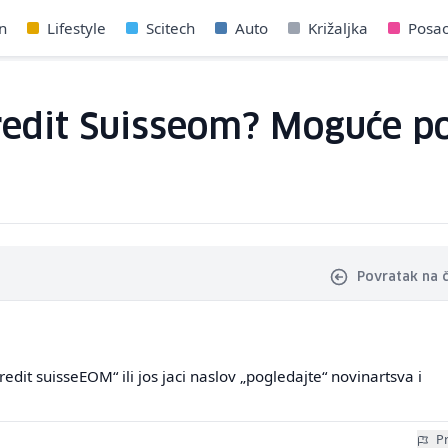
n
Lifestyle
Scitech
Auto
Križaljka
Posa
Credit Suisseom? Moguće po
Povratak na 
redit suisseEOM“ ili jos jaci naslov „pogledajte“ novinartsva i
Pr