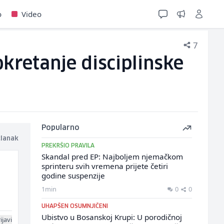
o
Video
7
kretanje disciplinske
Popularno
članak
PREKRŠIO PRAVILA
Skandal pred EP: Najboljem njemačkom
sprinteru svih vremena prijete četiri
godine suspenzije
1min
0
0
UHAPŠEN OSUMNJIČENI
Ubistvo u Bosanskoj Krupi: U porodičnoj
ijavi