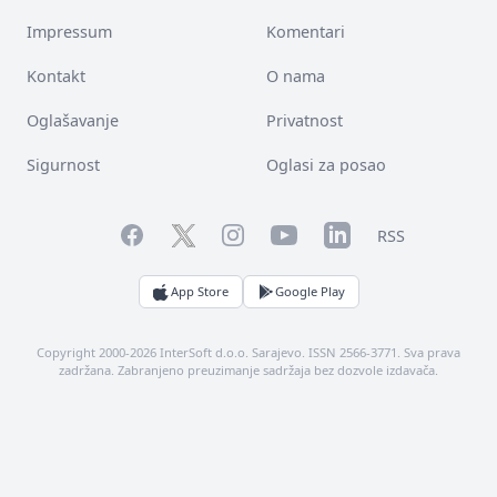
Impressum
Komentari
Kontakt
O nama
Oglašavanje
Privatnost
Sigurnost
Oglasi za posao
Facebook
YouTube
LinkedIn
Twitter
Instagram
RSS
App Store
Google Play
Copyright 2000-2026 InterSoft d.o.o. Sarajevo. ISSN 2566-3771. Sva prava
zadržana. Zabranjeno preuzimanje sadržaja bez dozvole izdavača.