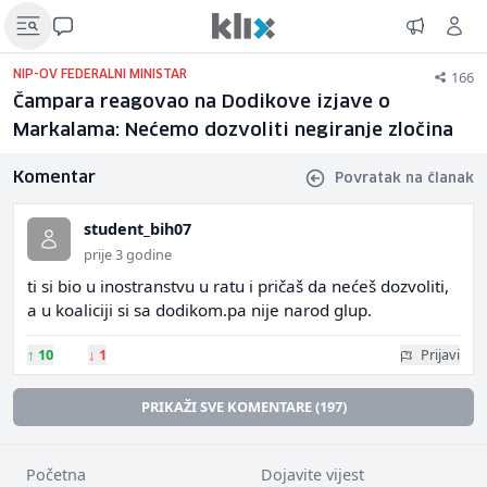
166
NIP-OV FEDERALNI MINISTAR
Čampara reagovao na Dodikove izjave o
Markalama: Nećemo dozvoliti negiranje zločina
Komentar
Povratak na članak
student_bih07
prije 3 godine
ti si bio u inostranstvu u ratu i pričaš da nećeš dozvoliti,
a u koaliciji si sa dodikom.pa nije narod glup.
↑
10
↓
1
Prijavi
PRIKAŽI SVE KOMENTARE (197)
Početna
Dojavite vijest