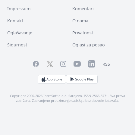
Impressum
Komentari
Kontakt
O nama
Oglašavanje
Privatnost
Sigurnost
Oglasi za posao
Facebook
YouTube
LinkedIn
Twitter
Instagram
RSS
App Store
Google Play
Copyright 2000-2026 InterSoft d.o.o. Sarajevo. ISSN 2566-3771. Sva prava
zadržana. Zabranjeno preuzimanje sadržaja bez dozvole izdavača.