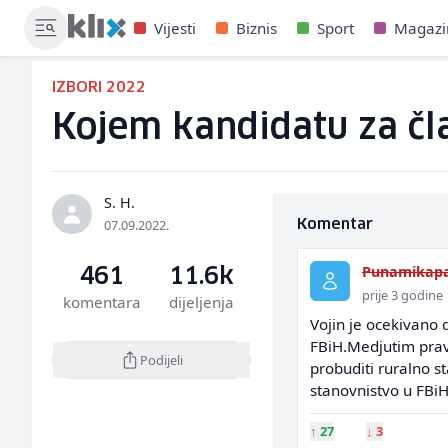
Vijesti
Biznis
Sport
Magazi
IZBORI 2022
Kojem kandidatu za čla
S. H.
07.09.2022.
Komentar
Punamikap
461
11.6k
prije 3 godine
komentara
dijeljenja
Vojin je ocekivano 
FBiH.Medjutim pravo
Podijeli
probuditi ruralno s
stanovnistvo u FBiH
↑
27
↓
3