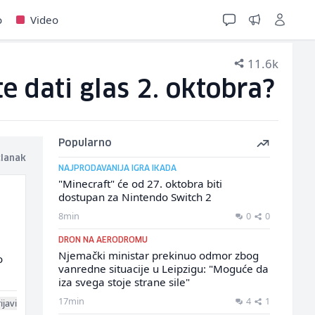
o
Video
11.6k
e dati glas 2. oktobra?
Popularno
članak
NAJPRODAVANIJA IGRA IKADA
"Minecraft" će od 27. oktobra biti
dostupan za Nintendo Switch 2
8min
0
0
DRON NA AERODROMU
Njemački ministar prekinuo odmor zbog
o
vanredne situacije u Leipzigu: "Moguće da
iza svega stoje strane sile"
17min
4
1
ijavi