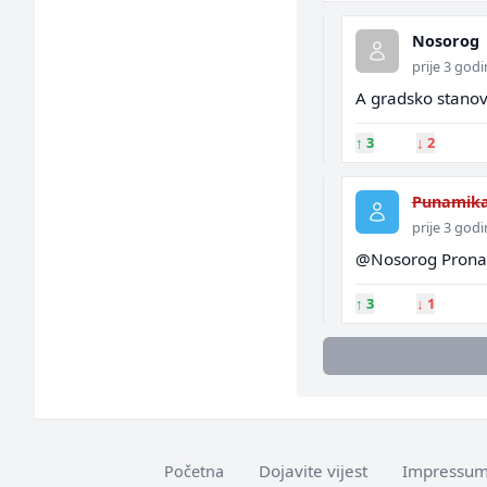
Nosorog
prije 3 god
A gradsko stanov
↑
3
↓
2
Punamik
prije 3 god
@Nosorog Pronadje
↑
3
↓
1
Dojavite vijest
Impressu
Početna