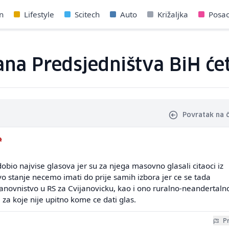
n
Lifestyle
Scitech
Auto
Križaljka
Posa
na Predsjedništva BiH ćet
Povratak na 
a
dobio najvise glasova jer su za njega masovno glasali citaoci iz
 stanje necemo imati do prije samih izbora jer ce se tada
tanovnistvo u RS za Cvijanovicku, kao i ono ruralno-neandertaln
 za koje nije upitno kome ce dati glas.
Pr