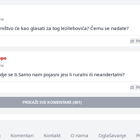
ine
ništvo će kao glasati za tog lezilebovića? Čemu se nadate?
Pr
apa
ine
 se ti.Samo nam pojasni jesi li ruralni ili neandertalni?
Pr
PRIKAŽI SVE KOMENTARE (461)
m
Komentari
Kontakt
O nama
Oglašavanje
P