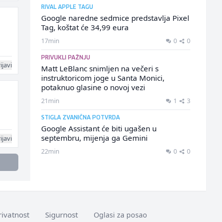
RIVAL APPLE TAGU
Google naredne sedmice predstavlja Pixel
Tag, koštat će 34,99 eura
17min
0
0
PRIVUKLI PAŽNJU
ijavi
Matt LeBlanc snimljen na večeri s
instruktoricom joge u Santa Monici,
potaknuo glasine o novoj vezi
21min
1
3
STIGLA ZVANIČNA POTVRDA
Google Assistant će biti ugašen u
septembru, mijenja ga Gemini
ijavi
22min
0
0
rivatnost
Sigurnost
Oglasi za posao