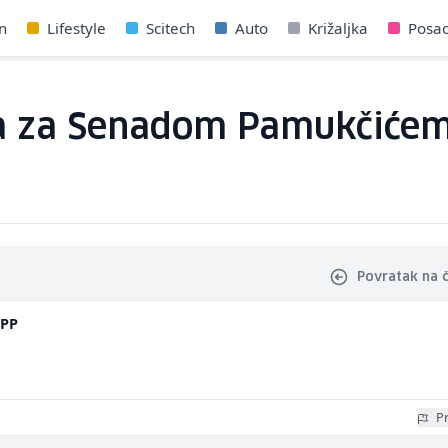
n
Lifestyle
Scitech
Auto
Križaljka
Posa
ga za Senadom Pamukčićem
Povratak na 
mPP
Pr