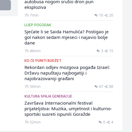
autobusa nogom srušio dron pun
eksploziva
7h 7min
10
20
LIJEP POGODAK
Sjećate li se Saida Hamulića? Postigao je
gol nakon sedam mjeseci i najavio bolje
dane
7h 46min
3
15
KO ĆE PUNITI BUDŽET
Rekordan odljev mozgova pogađa Izrael:
Državu napuštaju najbogatiji i
najobrazovaniji građani
7h 50min
67
88
KULTURA SPAJA GENERACIJE
Završava Internacionalni festival
prijateljstva: Muzika, umjetnost i kulturno-
sportski susreti ispunili Goražde
7h 52min
0
4