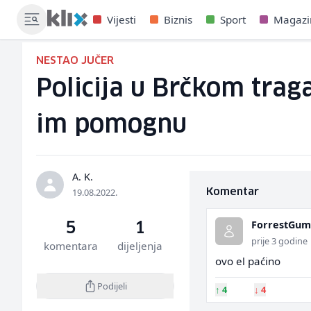
Vijesti
Biznis
Sport
Magazi
NESTAO JUČER
Policija u Brčkom tra
im pomognu
A. K.
19.08.2022.
Komentar
ForrestGu
5
1
prije 3 godine
komentara
dijeljenja
ovo el paćino
Podijeli
↑
4
↓
4