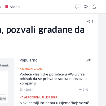
o
Video
1
, pozvali građane da
Popularno
članak
NJEMAČKI GIGANT
Vodeće vlasničke porodice u VW-u vrše
pritisak da se prihvate radikalni rezovi u
kompaniji
6h 42min
6
1
NA AERODROMU U LEIPZIGU
ijavi
Novi detalji incidenta u Njemačkoj: Vozač