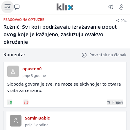
204
REAGOVAO NA OPTUŽBE
Ružnić: Svi koji podržavaju izražavanje poput
ovog koje je kažnjeno, zaslužuju ovakvo
okruženje
Komentar
Povratak na članak
opusten0
prije 3 godine
Sloboda govora je sve, ne moze selektivno jer to otvara
vrata za cenzuru.
↑
9
↓
3
Prijavi
Samir Babic
prije 3 godine