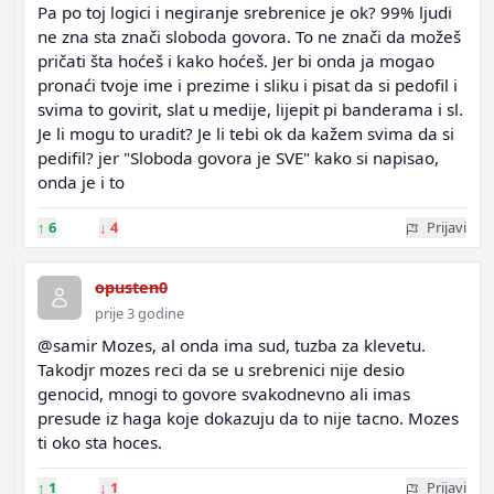
Pa po toj logici i negiranje srebrenice je ok? 99% ljudi
ne zna sta znači sloboda govora. To ne znači da možeš
pričati šta hoćeš i kako hoćeš. Jer bi onda ja mogao
pronaći tvoje ime i prezime i sliku i pisat da si pedofil i
svima to govirit, slat u medije, lijepit pi banderama i sl.
Je li mogu to uradit? Je li tebi ok da kažem svima da si
pedifil? jer "Sloboda govora je SVE" kako si napisao,
onda je i to
↑
6
↓
4
Prijavi
opusten0
prije 3 godine
@samir Mozes, al onda ima sud, tuzba za klevetu.
Takodjr mozes reci da se u srebrenici nije desio
genocid, mnogi to govore svakodnevno ali imas
presude iz haga koje dokazuju da to nije tacno. Mozes
ti oko sta hoces.
↑
1
↓
1
Prijavi