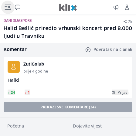
2k
DANI DIJASPORE
Halid Bešlić priredio vrhunski koncert pred 8.000
ljudi u Travniku
Komentar
Povratak na članak
ZutiGolub
prije 4 godine
Halid
↑
24
↓
1
Prijavi
PRIKAŽI SVE KOMENTARE (34)
Početna
Dojavite vijest