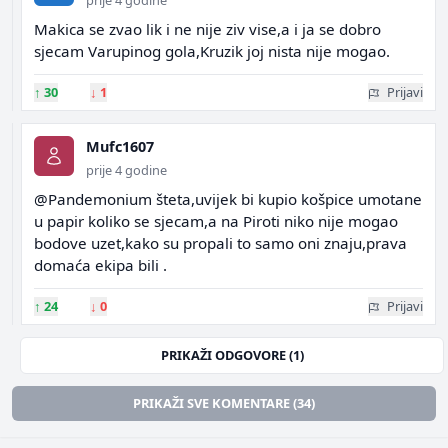
prije 4 godine
Makica se zvao lik i ne nije ziv vise,a i ja se dobro
sjecam Varupinog gola,Kruzik joj nista nije mogao.
↑
30
↓
1
Prijavi
Mufc1607
prije 4 godine
@Pandemonium šteta,uvijek bi kupio košpice umotane
u papir koliko se sjecam,a na Piroti niko nije mogao
bodove uzet,kako su propali to samo oni znaju,prava
domaća ekipa bili .
↑
24
↓
0
Prijavi
PRIKAŽI ODGOVORE (1)
PRIKAŽI SVE KOMENTARE (34)