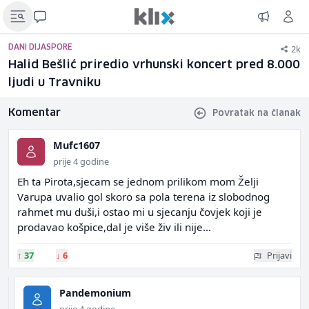
2k
DANI DIJASPORE
Halid Bešlić priredio vrhunski koncert pred 8.000
ljudi u Travniku
Komentar
Povratak na članak
Mufc1607
prije 4 godine
Eh ta Pirota,sjecam se jednom prilikom mom Želji
Varupa uvalio gol skoro sa pola terena iz slobodnog
rahmet mu duši,i ostao mi u sjecanju čovjek koji je
prodavao košpice,dal je više živ ili nije...
↑
37
↓
6
Prijavi
Pandemonium