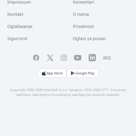
Impressum
Komentari
Kontakt
O nama
Oglašavanje
Privatnost
Sigurnost
Oglasi za posao
Facebook
YouTube
LinkedIn
Twitter
Instagram
RSS
App Store
Google Play
Copyright 2000-2026 InterSoft d.o.o. Sarajevo. ISSN 2566-3771. Sva prava
zadržana. Zabranjeno preuzimanje sadržaja bez dozvole izdavača.