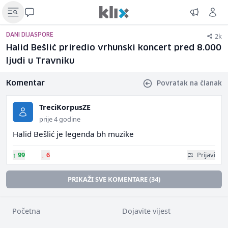
2k
DANI DIJASPORE
Halid Bešlić priredio vrhunski koncert pred 8.000
ljudi u Travniku
Komentar
Povratak na članak
TreciKorpusZE
prije 4 godine
Halid Bešlić je legenda bh muzike
↑
99
↓
6
Prijavi
PRIKAŽI SVE KOMENTARE (34)
Početna
Dojavite vijest