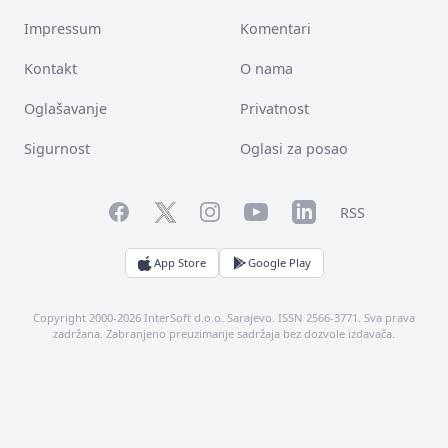
Impressum
Komentari
Kontakt
O nama
Oglašavanje
Privatnost
Sigurnost
Oglasi za posao
Facebook
YouTube
LinkedIn
Twitter
Instagram
RSS
App Store
Google Play
Copyright 2000-2026 InterSoft d.o.o. Sarajevo. ISSN 2566-3771. Sva prava
zadržana. Zabranjeno preuzimanje sadržaja bez dozvole izdavača.