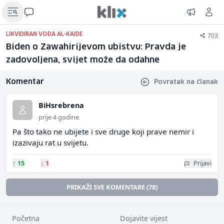
703
LIKVIDIRAN VOĐA AL-KAIDE
Biden o Zawahirijevom ubistvu: Pravda je
zadovoljena, svijet može da odahne
Komentar
Povratak na članak
BiHsrebrena
prije 4 godine
Pa što tako ne ubijete i sve druge koji prave nemir i
izazivaju rat u svijetu.
↑
15
↓
1
Prijavi
PRIKAŽI SVE KOMENTARE (78)
Početna
Dojavite vijest