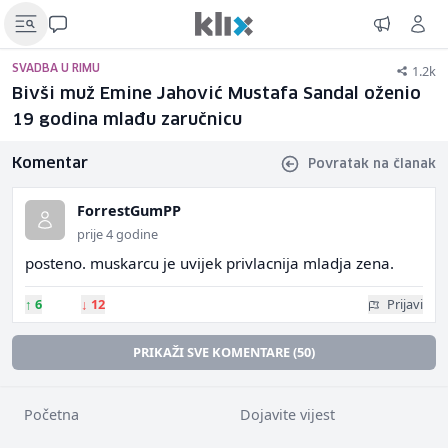
1.2k
SVADBA U RIMU
Bivši muž Emine Jahović Mustafa Sandal oženio
19 godina mlađu zaručnicu
Komentar
Povratak na članak
ForrestGumPP
prije 4 godine
posteno. muskarcu je uvijek privlacnija mladja zena.
↑
6
↓
12
Prijavi
PRIKAŽI SVE KOMENTARE (50)
Početna
Dojavite vijest