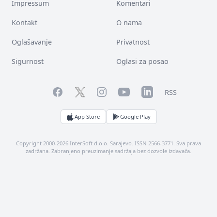
Impressum
Komentari
Kontakt
O nama
Oglašavanje
Privatnost
Sigurnost
Oglasi za posao
Facebook
YouTube
LinkedIn
Twitter
Instagram
RSS
App Store
Google Play
Copyright 2000-2026 InterSoft d.o.o. Sarajevo. ISSN 2566-3771. Sva prava
zadržana. Zabranjeno preuzimanje sadržaja bez dozvole izdavača.