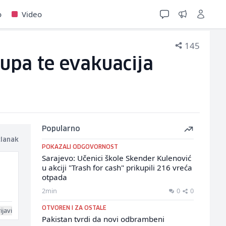
o
Video
145
rupa te evakuacija
Popularno
članak
POKAZALI ODGOVORNOST
Sarajevo: Učenici škole Skender Kulenović
u akciji "Trash for cash" prikupili 216 vreća
otpada
2min
0
0
OTVOREN I ZA OSTALE
ijavi
Pakistan tvrdi da novi odbrambeni