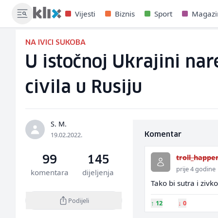
Vijesti
Biznis
Sport
Magazi
NA IVICI SUKOBA
U istočnoj Ukrajini na
civila u Rusiju
S. M.
19.02.2022.
Komentar
troll_happe
99
145
prije 4 godine
komentara
dijeljenja
Tako bi sutra i zivko
Podijeli
↑
12
↓
0