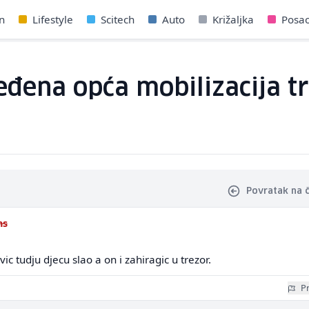
n
Lifestyle
Scitech
Auto
Križaljka
Posa
ređena opća mobilizacija t
Povratak na 
ns
vic tudju djecu slao a on i zahiragic u trezor.
Pr