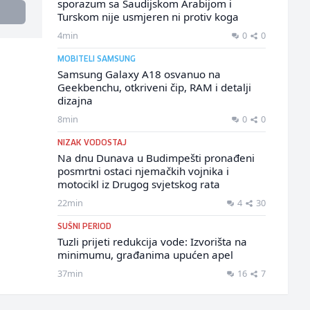
sporazum sa Saudijskom Arabijom i
Turskom nije usmjeren ni protiv koga
4min
0
0
MOBITELI SAMSUNG
Samsung Galaxy A18 osvanuo na
Geekbenchu, otkriveni čip, RAM i detalji
dizajna
8min
0
0
NIZAK VODOSTAJ
Na dnu Dunava u Budimpešti pronađeni
posmrtni ostaci njemačkih vojnika i
motocikl iz Drugog svjetskog rata
22min
4
30
SUŠNI PERIOD
Tuzli prijeti redukcija vode: Izvorišta na
minimumu, građanima upućen apel
37min
16
7