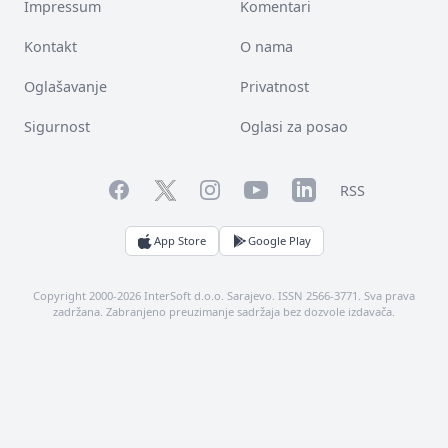
Impressum
Komentari
Kontakt
O nama
Oglašavanje
Privatnost
Sigurnost
Oglasi za posao
Facebook
YouTube
LinkedIn
Twitter
Instagram
RSS
App Store
Google Play
Copyright 2000-2026 InterSoft d.o.o. Sarajevo. ISSN 2566-3771. Sva prava
zadržana. Zabranjeno preuzimanje sadržaja bez dozvole izdavača.