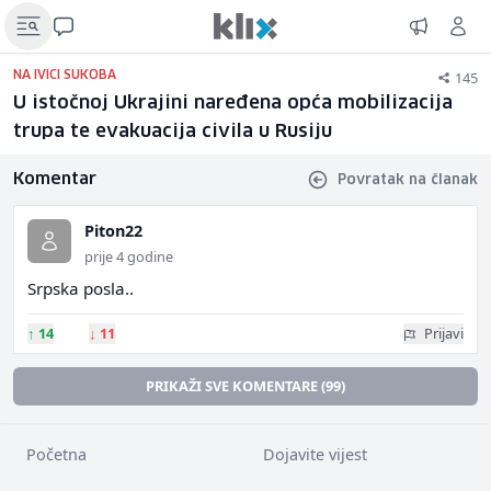
145
NA IVICI SUKOBA
U istočnoj Ukrajini naređena opća mobilizacija
trupa te evakuacija civila u Rusiju
Komentar
Povratak na članak
Piton22
prije 4 godine
Srpska posla..
↑
14
↓
11
Prijavi
PRIKAŽI SVE KOMENTARE (99)
Početna
Dojavite vijest