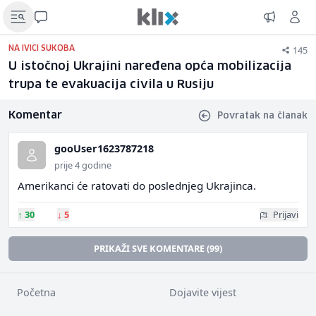
145
NA IVICI SUKOBA
U istočnoj Ukrajini naređena opća mobilizacija
trupa te evakuacija civila u Rusiju
Komentar
Povratak na članak
gooUser1623787218
prije 4 godine
Amerikanci će ratovati do poslednjeg Ukrajinca.
↑
30
↓
5
Prijavi
PRIKAŽI SVE KOMENTARE (99)
Početna
Dojavite vijest