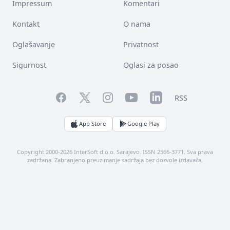
Impressum
Komentari
Kontakt
O nama
Oglašavanje
Privatnost
Sigurnost
Oglasi za posao
Facebook
YouTube
LinkedIn
Twitter
Instagram
RSS
App Store
Google Play
Copyright 2000-2026 InterSoft d.o.o. Sarajevo. ISSN 2566-3771. Sva prava
zadržana. Zabranjeno preuzimanje sadržaja bez dozvole izdavača.