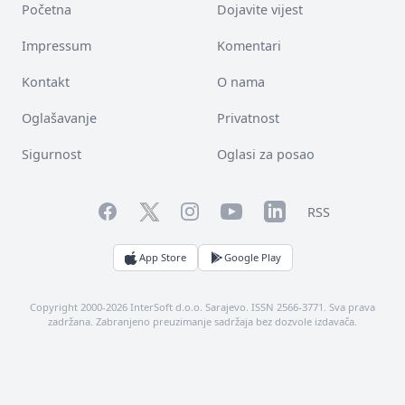
Početna
Dojavite vijest
Impressum
Komentari
Kontakt
O nama
Oglašavanje
Privatnost
Sigurnost
Oglasi za posao
Facebook
YouTube
LinkedIn
Twitter
Instagram
RSS
App Store
Google Play
Copyright 2000-2026 InterSoft d.o.o. Sarajevo. ISSN 2566-3771. Sva prava
zadržana. Zabranjeno preuzimanje sadržaja bez dozvole izdavača.