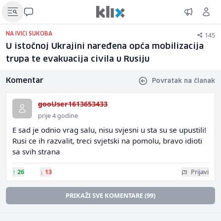
145
NA IVICI SUKOBA
U istočnoj Ukrajini naređena opća mobilizacija
trupa te evakuacija civila u Rusiju
Komentar
Povratak na članak
gooUser1613653433
prije 4 godine
E sad je odnio vrag salu, nisu svjesni u sta su se upustili!
Rusi ce ih razvalit, treci svjetski na pomolu, bravo idioti
sa svih strana
↑
26
↓
13
Prijavi
PRIKAŽI SVE KOMENTARE (99)