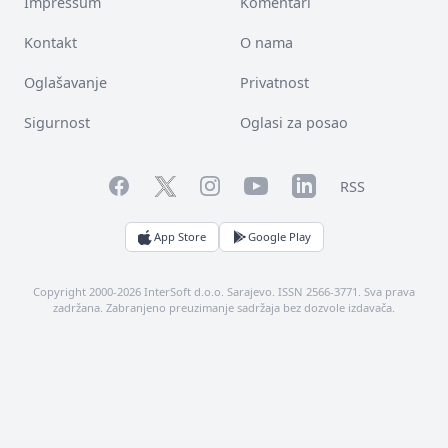
Impressum
Komentari
Kontakt
O nama
Oglašavanje
Privatnost
Sigurnost
Oglasi za posao
Facebook
YouTube
LinkedIn
Twitter
Instagram
RSS
App Store
Google Play
Copyright 2000-2026 InterSoft d.o.o. Sarajevo. ISSN 2566-3771. Sva prava
zadržana. Zabranjeno preuzimanje sadržaja bez dozvole izdavača.