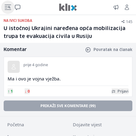
145
NA IVICI SUKOBA
U istočnoj Ukrajini naređena opća mobilizacija
trupa te evakuacija civila u Rusiju
Komentar
Povratak na članak
prije 4 godine
Ma i ovo je vojna vježba.
↑
1
↓
0
Prijavi
PRIKAŽI SVE KOMENTARE (99)
Početna
Dojavite vijest