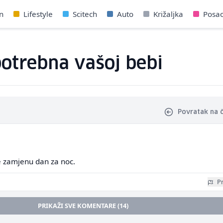
n
Lifestyle
Scitech
Auto
Križaljka
Posa
potrebna vašoj bebi
Povratak na 
e zamjenu dan za noc.
Pr
PRIKAŽI SVE KOMENTARE (14)