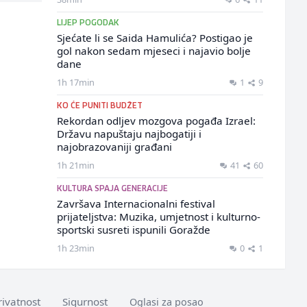
LIJEP POGODAK
Sjećate li se Saida Hamulića? Postigao je
gol nakon sedam mjeseci i najavio bolje
dane
1h 17min
1
9
KO ĆE PUNITI BUDŽET
Rekordan odljev mozgova pogađa Izrael:
Državu napuštaju najbogatiji i
najobrazovaniji građani
1h 21min
41
60
KULTURA SPAJA GENERACIJE
Završava Internacionalni festival
prijateljstva: Muzika, umjetnost i kulturno-
sportski susreti ispunili Goražde
1h 23min
0
1
rivatnost
Sigurnost
Oglasi za posao