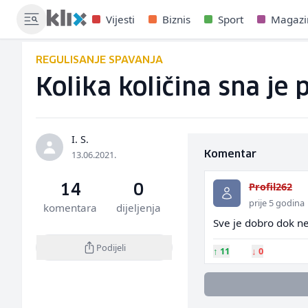
Vijesti
Biznis
Sport
Magazi
REGULISANJE SPAVANJA
Kolika količina sna je 
I. S.
13.06.2021.
Komentar
Profil262
14
0
prije 5 godina
komentara
dijeljenja
Sve je dobro dok n
Podijeli
↑
11
↓
0