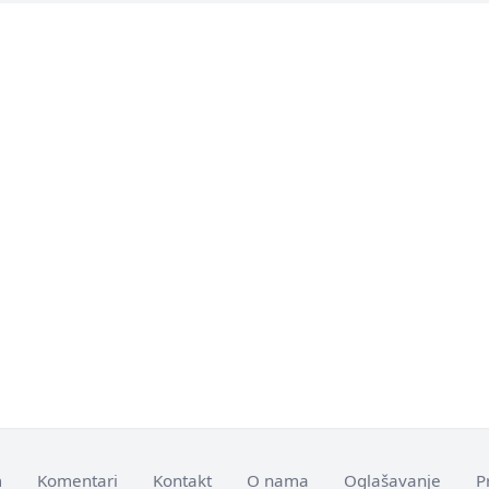
m
Komentari
Kontakt
O nama
Oglašavanje
P