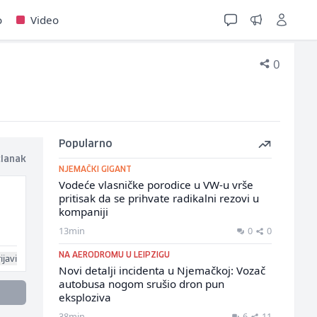
o
Video
0
Popularno
članak
NJEMAČKI GIGANT
Vodeće vlasničke porodice u VW-u vrše
pritisak da se prihvate radikalni rezovi u
kompaniji
13min
0
0
NA AERODROMU U LEIPZIGU
ijavi
Novi detalji incidenta u Njemačkoj: Vozač
autobusa nogom srušio dron pun
eksploziva
38min
6
11