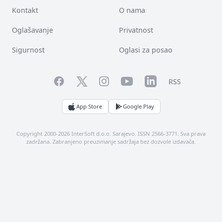
Kontakt
O nama
Oglašavanje
Privatnost
Sigurnost
Oglasi za posao
Facebook
YouTube
LinkedIn
Twitter
Instagram
RSS
App Store
Google Play
Copyright 2000-2026 InterSoft d.o.o. Sarajevo. ISSN 2566-3771. Sva prava
zadržana. Zabranjeno preuzimanje sadržaja bez dozvole izdavača.