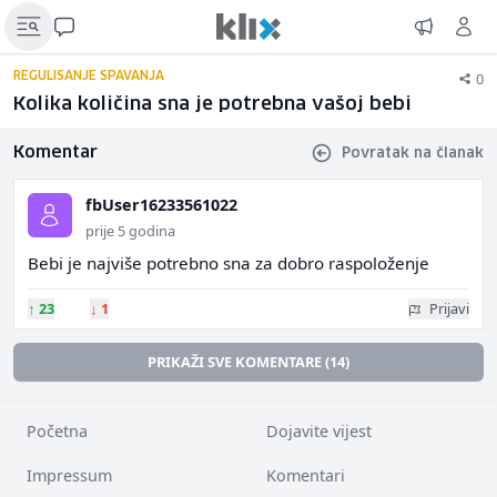
0
REGULISANJE SPAVANJA
Kolika količina sna je potrebna vašoj bebi
Komentar
Povratak na članak
fbUser16233561022
prije 5 godina
Bebi je najviše potrebno sna za dobro raspoloženje
↑
23
↓
1
Prijavi
PRIKAŽI SVE KOMENTARE (14)
Početna
Dojavite vijest
Impressum
Komentari