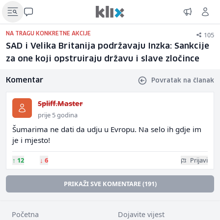
105
NA TRAGU KONKRETNE AKCIJE
SAD i Velika Britanija podržavaju Inzka: Sankcije
za one koji opstruiraju državu i slave zločince
Komentar
Povratak na članak
Spliff.Master
prije 5 godina
Šumarima ne dati da udju u Evropu. Na selo ih gdje im
je i mjesto!
↑
12
↓
6
Prijavi
PRIKAŽI SVE KOMENTARE (191)
Početna
Dojavite vijest