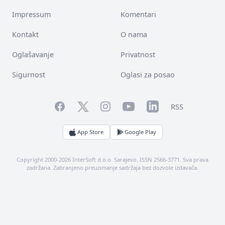
Impressum
Komentari
Kontakt
O nama
Oglašavanje
Privatnost
Sigurnost
Oglasi za posao
Facebook
YouTube
LinkedIn
Twitter
Instagram
RSS
App Store
Google Play
Copyright 2000-2026 InterSoft d.o.o. Sarajevo. ISSN 2566-3771. Sva prava
zadržana. Zabranjeno preuzimanje sadržaja bez dozvole izdavača.