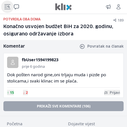
189
POTVRDILA OBA DOMA
Konačno usvojen budžet BiH za 2020. godinu,
osigurano održavanje izbora
Komentar
Povratak na članak
fbUser1594199823
prije 6 godina
Dok pošten narod gine,oni trljaju muda i pizde po
stolicama,i svaki klinac im se plaća.
↑
15
↓
2
Prijavi
PRIKAŽI SVE KOMENTARE (106)
Početna
Dojavite vijest