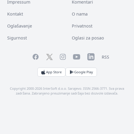
Impressum
Komentari
Kontakt
O nama
Oglašavanje
Privatnost
Sigurnost
Oglasi za posao
Facebook
YouTube
LinkedIn
Twitter
Instagram
RSS
App Store
Google Play
Copyright 2000-2026 InterSoft d.o.o. Sarajevo. ISSN 2566-3771. Sva prava
zadržana. Zabranjeno preuzimanje sadržaja bez dozvole izdavača.