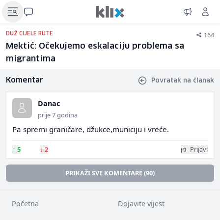
164
DUŽ CIJELE RUTE
Mektić: Očekujemo eskalaciju problema sa
migrantima
Komentar
Povratak na članak
Danac
prije 7 godina
Pa spremi graničare, džukce,municiju i vreće.
↑
5
↓
2
Prijavi
PRIKAŽI SVE KOMENTARE (90)
Početna
Dojavite vijest