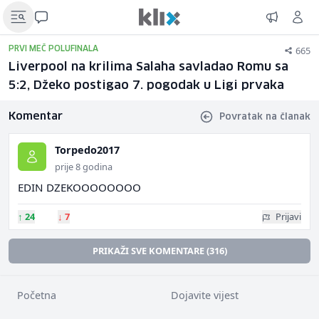
665
PRVI MEČ POLUFINALA
Liverpool na krilima Salaha savladao Romu sa
5:2, Džeko postigao 7. pogodak u Ligi prvaka
Komentar
Povratak na članak
Torpedo2017
prije 8 godina
EDIN DZEKOOOOOOOO
↑
24
↓
7
Prijavi
PRIKAŽI SVE KOMENTARE (316)
Početna
Dojavite vijest