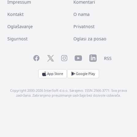
Impressum
Komentari
Kontakt
O nama
Oglašavanje
Privatnost
Sigurnost
Oglasi za posao
Facebook
YouTube
LinkedIn
Twitter
Instagram
RSS
App Store
Google Play
Copyright 2000-2026 InterSoft d.o.o. Sarajevo. ISSN 2566-3771. Sva prava
zadržana. Zabranjeno preuzimanje sadržaja bez dozvole izdavača.