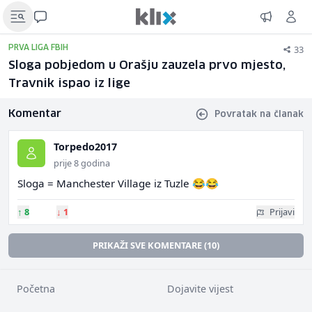
33
PRVA LIGA FBIH
Sloga pobjedom u Orašju zauzela prvo mjesto,
Travnik ispao iz lige
Komentar
Povratak na članak
Torpedo2017
prije 8 godina
Sloga = Manchester Village iz Tuzle 😂😂
↑
8
↓
1
Prijavi
PRIKAŽI SVE KOMENTARE (10)
Početna
Dojavite vijest