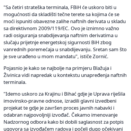
"Sa četiri strateška terminala, FBiH će uskoro biti u
mogućnosti da skladišti tečne terete sa kojima će se
moći ispuniti obavezne zalihe naftnih derivata u skladu
sa direktivnom 2009/119/EC. Ovo je iznimno važno
radi osiguranja snabdijevanja naftnim derivatima u
slučaju prijetnje energetskoj sigurnosti BiH zbog
vanrednih poremećaja u snabdijevanju. Sretan sam što
je sve urađeno u mom mandatu", ističe Zornić.
Pojasnio je kako se najbolje na primjeru Blažuja i
Živinica vidi napredak u kontekstu unapređenja naftnih
terminala.
"Idemo uskoro za Krajinu i Bihać gdje je Uprava riješila
imovinsko-pravne odnose, izradili glavni izvedbeni
projekat te gdje je završen proces javnih nabavki i
odabran najpovoljniji izvođač. Čekamo imenovanje
Nadzornog odbora kako bi dobili saglasnost za potpis
ugovora sa izvođačem radova i počeli dugo očekivani