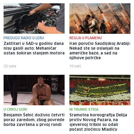
PREDUGO RADIO U LERU
REGIJA U PLAMENU
Zaštitari u SAD-u godinu dana
Iran poručio Saudijskoj Arabiji:
nisu gasili auto: Mehaničar
Nekad ste se oslanjali na
ostao šokiran stanjem motora
američke baze, a sad na
njihove potrčke
22 sata
10 sati
U CRNOJ GORI
NI TRUNKE STIDA
Benjamin Šehić doživio četvrti
Sramotna koreografija Delija
poraz zaredom, zbog povrede
protiv Novog Pazara, na
borba završena u prvoj rundi
sjevernoj tribini su odali
počast zločincu Mladiću