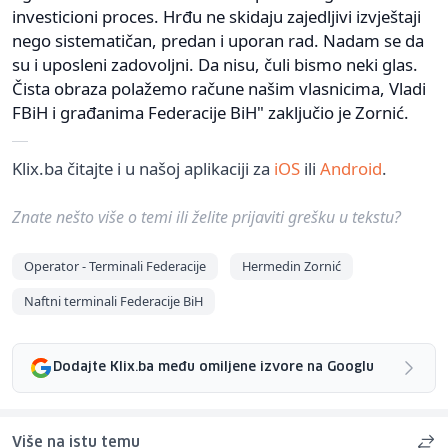
investicioni proces. Hrđu ne skidaju zajedljivi izvještaji
nego sistematičan, predan i uporan rad. Nadam se da
su i uposleni zadovoljni. Da nisu, čuli bismo neki glas.
Čista obraza polažemo račune našim vlasnicima, Vladi
FBiH i građanima Federacije BiH" zaključio je Zornić.
Klix.ba čitajte i u našoj aplikaciji za
iOS
ili
Android
.
Znate nešto više o temi ili želite prijaviti grešku u tekstu?
Operator - Terminali Federacije
Hermedin Zornić
Naftni terminali Federacije BiH
Dodajte Klix.ba među omiljene izvore na Googlu
Više na istu temu