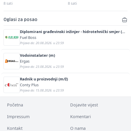
8 sati
8 sati
Oglasi za posao
Diplomirani građevinski inžinjer - hidrotehnički smjer (m/
ž)
Fuel Boss
Prijava do: 20.08.2026. u 23:59
Vodoinstalater (m)
Ergas
Prijava do: 23.08.2026. u 23:59
Radnik u proizvodnji (m/ž)
Conty Plus
Prijava do: 15.08.2026. u 23:59
Početna
Dojavite vijest
Impressum
Komentari
Kontakt
O nama