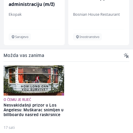
administraciju (m/ž)
Ekopak
Bosnian House Restaurant
Sarajevo
Inostranstvo
Možda vas zanima
O ČEMU JE RIJEČ
Nesvakidašnji prizor u Los
Juventus na Alajbegovićevom
Angelesu: Muškarac snimljen u
debiju poražen od Intera,
billboardu nasred raskrsnice
Zmaj učestvovao u akciji za
gol Stare dame
17 sati
15 sati