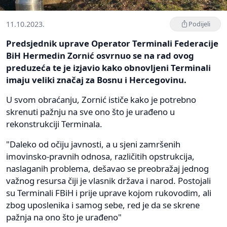
11.10.2023.
Podijeli
Predsjednik uprave Operator Terminali Federacije
BiH Hermedin Zornić osvrnuo se na rad ovog
preduzeća te je izjavio kako obnovljeni Terminali
imaju veliki značaj za Bosnu i Hercegovinu.
U svom obraćanju, Zornić ističe kako je potrebno
skrenuti pažnju na sve ono što je urađeno u
rekonstrukciji Terminala.
"Daleko od očiju javnosti, a u sjeni zamršenih
imovinsko-pravnih odnosa, različitih opstrukcija,
naslaganih problema, dešavao se preobražaj jednog
važnog resursa čiji je vlasnik država i narod. Postojali
su Terminali FBiH i prije uprave kojom rukovodim, ali
zbog uposlenika i samog sebe, red je da se skrene
pažnja na ono što je urađeno"