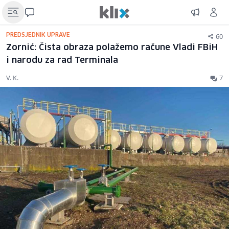
60
PREDSJEDNIK UPRAVE
Zornić: Čista obraza polažemo račune Vladi FBiH
i narodu za rad Terminala
V. K.
7