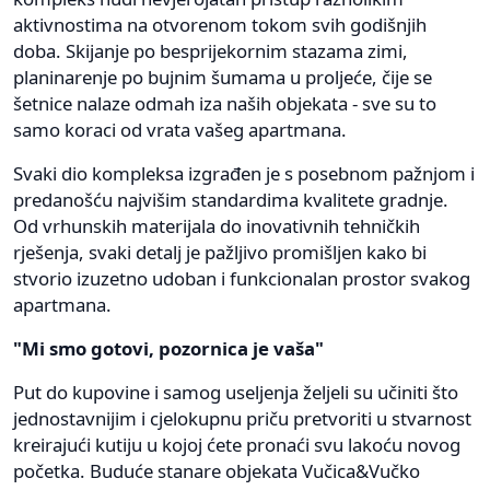
aktivnostima na otvorenom tokom svih godišnjih
doba. Skijanje po besprijekornim stazama zimi,
planinarenje po bujnim šumama u proljeće, čije se
šetnice nalaze odmah iza naših objekata - sve su to
samo koraci od vrata vašeg apartmana.
Svaki dio kompleksa izgrađen je s posebnom pažnjom i
predanošću najvišim standardima kvalitete gradnje.
Od vrhunskih materijala do inovativnih tehničkih
rješenja, svaki detalj je pažljivo promišljen kako bi
stvorio izuzetno udoban i funkcionalan prostor svakog
apartmana.
"Mi smo gotovi, pozornica je vaša"
Put do kupovine i samog useljenja željeli su učiniti što
jednostavnijim i cjelokupnu priču pretvoriti u stvarnost
kreirajući kutiju u kojoj ćete pronaći svu lakoću novog
početka. Buduće stanare objekata Vučica&Vučko