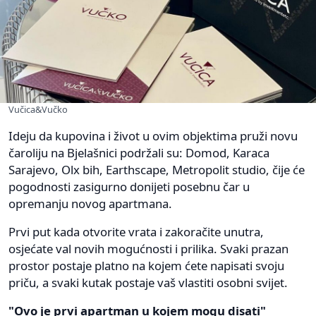
Vučica&Vučko
Ideju da kupovina i život u ovim objektima pruži novu
čaroliju na Bjelašnici podržali su: Domod, Karaca
Sarajevo, Olx bih, Earthscape, Metropolit studio, čije će
pogodnosti zasigurno donijeti posebnu čar u
opremanju novog apartmana.
Prvi put kada otvorite vrata i zakoračite unutra,
osjećate val novih mogućnosti i prilika. Svaki prazan
prostor postaje platno na kojem ćete napisati svoju
priču, a svaki kutak postaje vaš vlastiti osobni svijet.
"Ovo je prvi apartman u kojem mogu disati"