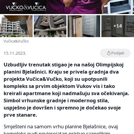
+14
Vučica&Vučko
15.11.2023.
Podijeli
Uzbudljiv trenutak stigao je na našoj Olimpijskoj
planini Bjelašnici. Kraju se privela gradnja dva
projekta Vučica&Vučko, koji su upotpunili
kompleks sa prvim objektom Vukov vis i tako
kreirali apartmane koji nadmašuju sva očekivanja.
Simbol vrhunske gradnje i modernog stila,
uspješno je dovršen i spremno je dočekao svoje
prve stanare.
Smješteni na samom vrhu planine Bjelašnice, ovaj
kompleks nudi nevjerojatan pristup raznolikim