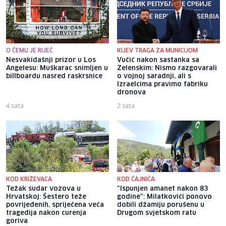
O ČEMU JE RIJEČ
KIJEV TRAGA ZA MUNICIJOM
Nesvakidašnji prizor u Los
Vučić nakon sastanka sa
Angelesu: Muškarac snimljen u
Zelenskim: Nismo razgovarali
billboardu nasred raskrsnice
o vojnoj saradnji, ali s
Izraelcima pravimo fabriku
dronova
4 sata
2 sata
KOD KRIŽEVACA
KOD ČAJNIČA
Težak sudar vozova u
"Ispunjen amanet nakon 83
Hrvatskoj: Šestero teže
godine": Milatkovići ponovo
povrijeđenih, spriječena veća
dobili džamiju porušenu u
tragedija nakon curenja
Drugom svjetskom ratu
goriva