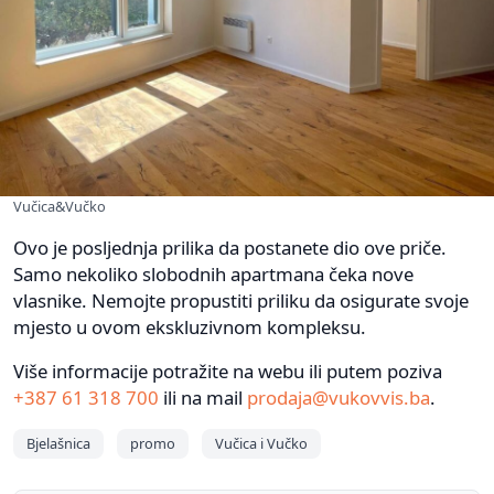
Vučica&Vučko
Ovo je posljednja prilika da postanete dio ove priče.
Samo nekoliko slobodnih apartmana čeka nove
vlasnike. Nemojte propustiti priliku da osigurate svoje
mjesto u ovom ekskluzivnom kompleksu.
Više informacije potražite na webu ili putem poziva
+387 61 318 700
ili na mail
prodaja@vukovvis.ba
.
Bjelašnica
promo
Vučica i Vučko