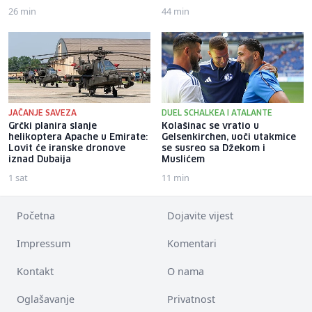
26 min
44 min
JAČANJE SAVEZA
DUEL SCHALKEA I ATALANTE
Grčki planira slanje
Kolašinac se vratio u
helikoptera Apache u Emirate:
Gelsenkirchen, uoči utakmice
Lovit će iranske dronove
se susreo sa Džekom i
iznad Dubaija
Muslićem
1 sat
11 min
Početna
Dojavite vijest
Impressum
Komentari
Kontakt
O nama
Oglašavanje
Privatnost