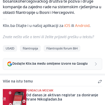
bosanskohercegovačkog društva te poziva i druge
kompanije da zajedno rade na sistemskim rješenjima u
oblasti filantropije u Bosni i Hercegovini.
Klix.ba čitajte i u našoj aplikaciji za
iOS
ili
Android
.
Znate nešto više o temi ili želite prijaviti grešku u tekstu?
USAID
filantropija
Filantropski forum BiH
Dodajte Klix.ba među omiljene izvore na Googlu
Više na istu temu
FONDACIJA MOZAIK
Od danas je aktivan registar za doniranje
hrane Nikogladan.ba