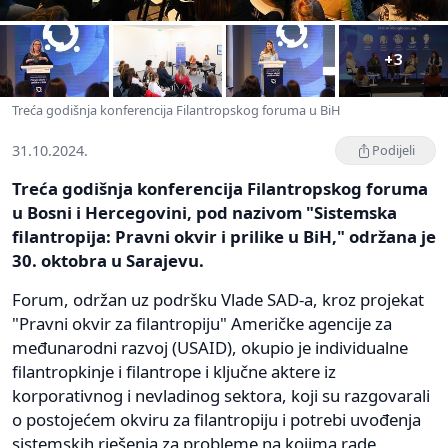
+3
Treća godišnja konferencija Filantropskog foruma u BiH
31.10.2024.
Podijeli
Treća godišnja konferencija Filantropskog foruma
u Bosni i Hercegovini, pod nazivom "Sistemska
filantropija: Pravni okvir i prilike u BiH," održana je
30. oktobra u Sarajevu.
Forum, održan uz podršku Vlade SAD-a, kroz projekat
"Pravni okvir za filantropiju" Američke agencije za
međunarodni razvoj (USAID), okupio je individualne
filantropkinje i filantrope i ključne aktere iz
korporativnog i nevladinog sektora, koji su razgovarali
o postojećem okviru za filantropiju i potrebi uvođenja
sistemskih rješenja za probleme na kojima rade