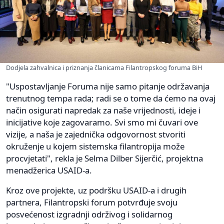
Dodjela zahvalnica i priznanja članicama Filantropskog foruma BiH
"Uspostavljanje Foruma nije samo pitanje održavanja
trenutnog tempa rada; radi se o tome da ćemo na ovaj
način osigurati napredak za naše vrijednosti, ideje i
inicijative koje zagovaramo. Svi smo mi čuvari ove
vizije, a naša je zajednička odgovornost stvoriti
okruženje u kojem sistemska filantropija može
procvjetati", rekla je Selma Dilber Sijerčić, projektna
menadžerica USAID-a.
Kroz ove projekte, uz podršku USAID-a i drugih
partnera, Filantropski forum potvrđuje svoju
posvećenost izgradnji održivog i solidarnog