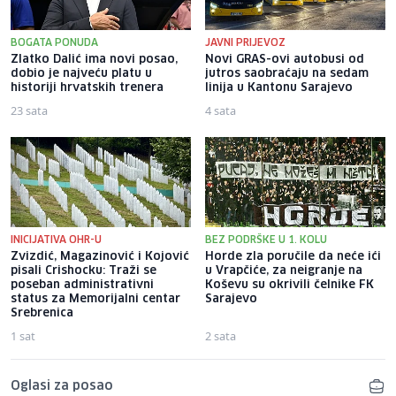
BOGATA PONUDA
JAVNI PRIJEVOZ
Zlatko Dalić ima novi posao,
Novi GRAS-ovi autobusi od
dobio je najveću platu u
jutros saobraćaju na sedam
historiji hrvatskih trenera
linija u Kantonu Sarajevo
23 sata
4 sata
INICIJATIVA OHR-U
BEZ PODRŠKE U 1. KOLU
Zvizdić, Magazinović i Kojović
Horde zla poručile da neće ići
pisali Crishocku: Traži se
u Vrapčiće, za neigranje na
poseban administrativni
Koševu su okrivili čelnike FK
status za Memorijalni centar
Sarajevo
Srebrenica
1 sat
2 sata
Oglasi za posao