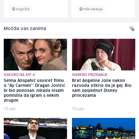
Vogošća
Više lokacija
Možda vas zanima
USKORO NA SFF-U
ISKRENO PRIZNANJE
Selma Alispahić ususret filmu
Brat Angeline Jolie nakon
o "Ay Carmeli": Dragan Jovičić
razvoda otkrio da je gej: Bio
bi bio ponosan; nikada nisam
sam opsjednut Disney
pomislila da igram s nekim
princezama
drugim
15 sati
15 sati