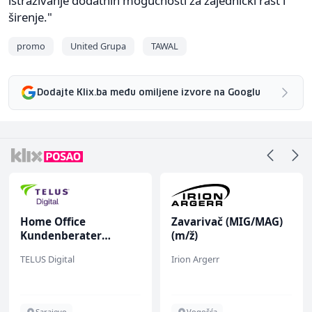
istraživanje dodatnih mogućnosti za zajednički rast i
širenje."
promo
United Grupa
TAWAL
Dodajte Klix.ba među omiljene izvore na Googlu
Home Office
Zavarivač (MIG/MAG)
Kundenberater
(m/ž)
(m/w/d) für Vattenfall
TELUS Digital
Irion Argerr
Sarajevo
Vogošća