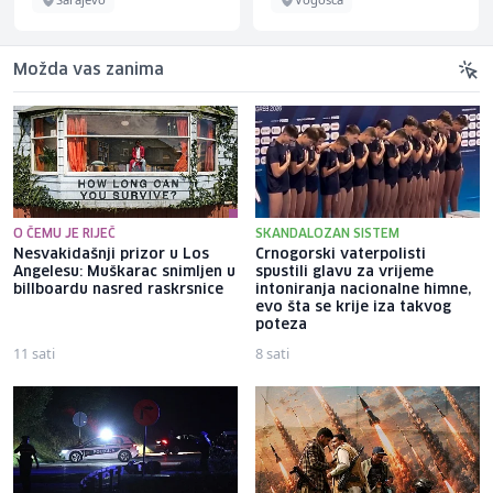
Možda vas zanima
O ČEMU JE RIJEČ
SKANDALOZAN SISTEM
Nesvakidašnji prizor u Los
Crnogorski vaterpolisti
Angelesu: Muškarac snimljen u
spustili glavu za vrijeme
billboardu nasred raskrsnice
intoniranja nacionalne himne,
evo šta se krije iza takvog
poteza
11 sati
8 sati