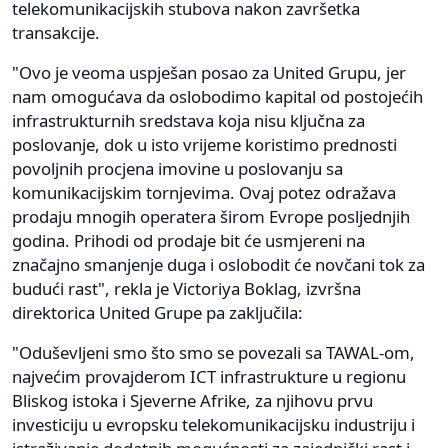
telekomunikacijskih stubova nakon završetka
transakcije.
"Ovo je veoma uspješan posao za United Grupu, jer
nam omogućava da oslobodimo kapital od postojećih
infrastrukturnih sredstava koja nisu ključna za
poslovanje, dok u isto vrijeme koristimo prednosti
povoljnih procjena imovine u poslovanju sa
komunikacijskim tornjevima. Ovaj potez odražava
prodaju mnogih operatera širom Evrope posljednjih
godina. Prihodi od prodaje bit će usmjereni na
značajno smanjenje duga i oslobodit će novčani tok za
budući rast", rekla je Victoriya Boklag, izvršna
direktorica United Grupe pa zaključila:
"Oduševljeni smo što smo se povezali sa TAWAL-om,
najvećim provajderom ICT infrastrukture u regionu
Bliskog istoka i Sjeverne Afrike, za njihovu prvu
investiciju u evropsku telekomunikacijsku industriju i