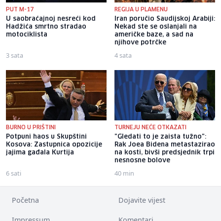
PUT M-17
REGIJA U PLAMENU
U saobraćajnoj nesreći kod
Iran poručio Saudijskoj Arabiji:
Hadžića smrtno stradao
Nekad ste se oslanjali na
motociklista
američke baze, a sad na
njihove potrčke
3 sata
4 sata
BURNO U PRIŠTINI
TURNEJU NEĆE OTKAZATI
Potpuni haos u Skupštini
"Gledati to je zaista tužno":
Kosova: Zastupnica opozicije
Rak Joea Bidena metastazirao
jajima gađala Kurtija
na kosti, bivši predsjednik trpi
nesnosne bolove
6 sati
40 min
Početna
Dojavite vijest
Impressum
Komentari