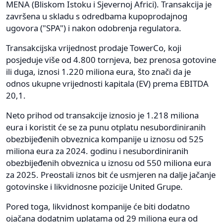
MENA (Bliskom Istoku i Sjevernoj Africi). Transakcija je
završena u skladu s odredbama kupoprodajnog
ugovora ("SPA") i nakon odobrenja regulatora.
Transakcijska vrijednost prodaje TowerCo, koji
posjeduje više od 4.800 tornjeva, bez prenosa gotovine
ili duga, iznosi 1.220 miliona eura, što znači da je
odnos ukupne vrijednosti kapitala (EV) prema EBITDA
20,1.
Neto prihod od transakcije iznosio je 1.218 miliona
eura i koristit će se za punu otplatu nesubordiniranih
obezbijeđenih obveznica kompanije u iznosu od 525
miliona eura za 2024. godinu i nesubordiniranih
obezbijeđenih obveznica u iznosu od 550 miliona eura
za 2025. Preostali iznos bit će usmjeren na dalje jačanje
gotovinske i likvidnosne pozicije United Grupe.
Pored toga, likvidnost kompanije će biti dodatno
ojačana dodatnim uplatama od 29 miliona eura od