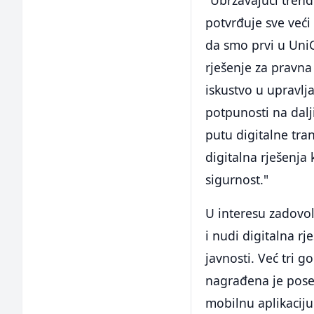
potvrđuje sve veći 
da smo prvi u UniCr
rješenje za pravna
iskustvo u upravl
potpunosti na dal
putu digitalne tra
digitalna rješenja
sigurnost."
U interesu zadovolj
i nudi digitalna rj
javnosti. Već tri g
nagrađena je pose
mobilnu aplikaciju