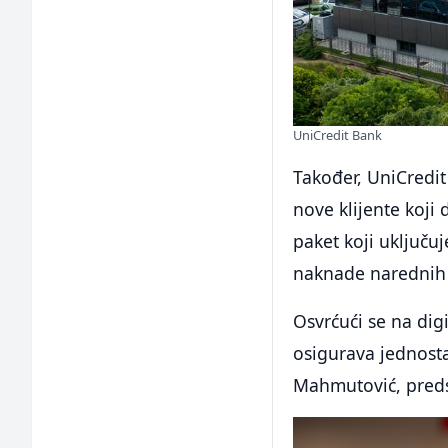
UniCredit Bank
Također, UniCredi
nove klijente koj
paket koji uključu
naknade narednih 
Osvrćući se na digi
osigurava jednosta
Mahmutović, predsj