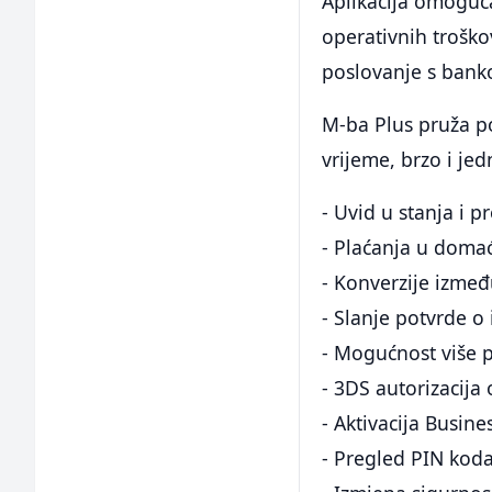
Aplikacija omoguć
operativnih troško
poslovanje s bank
M-ba Plus pruža po
vrijeme, brzo i je
- Uvid u stanja i 
- Plaćanja u doma
- Konverzije izmeđ
- Slanje potvrde o
- Mogućnost više p
- 3DS autorizacija 
- Aktivacija Busine
- Pregled PIN koda