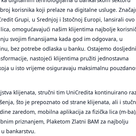
broj korisnika koji prelaze na digitalne usluge. Značaj
edit Grupi, u Srednjoj i Istočnoj Europi, lansirali ovo
 lica, omogućavajući našim klijentima najbolje korisni
janju svojim finansijama kada god im odgovara, u
jinu, bez potrebe odlaska u banku. Ostajemo dosljedn
nsformacije, nastojeći klijentima pružiti jednostavna
 koja u isto vrijeme osiguravaju maksimalnu pouzdanos
stva klijenata, stručni tim UniCredita kontinuirano raz
ešenja, što je prepoznato od strane klijenata, ali i stuč
odine zaredom, mobilna aplikacija za fizička lica (m-ba)
bnim priznanjem, Plaketom Zlatni BAM za najbolju
 u bankarstvu.