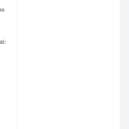
no
ti: