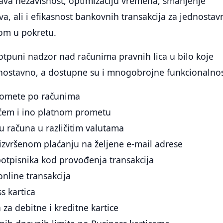
ava nezavisnost, optimizaciju vremena, smanjenje
va, ali i efikasnost bankovnih transakcija za jednostav
om u pokretu.
tpuni nadzor nad računima pravnih lica u bilo koje
dnostavno, a dostupne su i mnogobrojne funkcionalnos
promete po računima
ćem i ino platnom prometu
u računa u različitim valutama
 izvršenom plaćanju na željene e-mail adrese
otpisnika kod provođenja transakcija
online transakcija
ss kartica
 za debitne i kreditne kartice