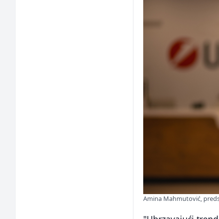
Amina Mahmutović, preds
"Ubrzavajući tren