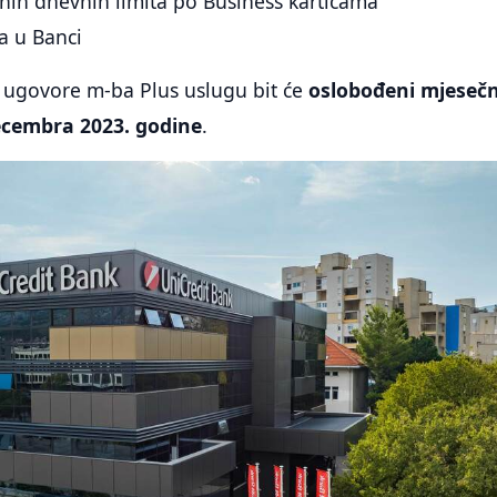
nih dnevnih limita po Business karticama
a u Banci
ji ugovore m-ba Plus uslugu bit će
oslobođeni mjeseč
cembra 2023. godine
.