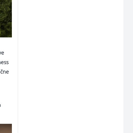
ve
ness
ečne
a