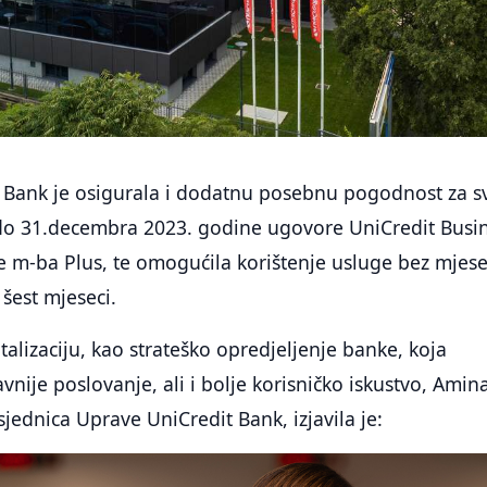
t Bank je osigurala i dodatnu posebnu pogodnost za s
i do 31.decembra 2023. godine ugovore UniCredit Busi
je m-ba Plus, te omogućila korištenje usluge bez mjes
šest mjeseci.
talizaciju, kao strateško opredjeljenje banke, koja
vnije poslovanje, ali i bolje korisničko iskustvo, Amin
ednica Uprave UniCredit Bank, izjavila je: