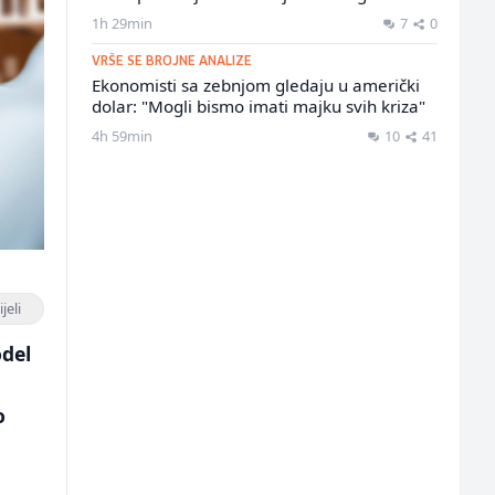
1h 29min
7
0
VRŠE SE BROJNE ANALIZE
Ekonomisti sa zebnjom gledaju u američki
dolar: "Mogli bismo imati majku svih kriza"
4h 59min
10
41
jeli
odel
o