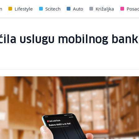
n
Lifestyle
Scitech
Auto
Križaljka
Posa
ila uslugu mobilnog bank