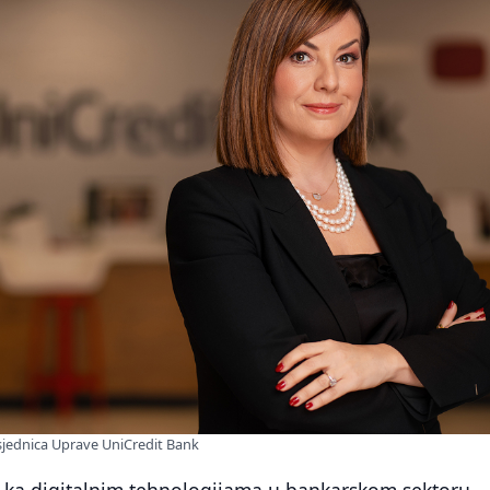
jednica Uprave UniCredit Bank
d ka digitalnim tehnologijama u bankarskom sektoru