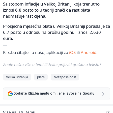
Sa stopom inflacije u Velikoj Britaniji koja trenutno
iznosi 6,8 posto to u teoriji znači da rast plata
nadmašuje rast cijena.
Prosječna mjesečna plata u Velikoj Britaniji porasla je za
6,7 posto u odnosu na prošlu godinu i iznosi 2.630
eura.
Klix.ba čitajte i u našoj aplikaciji za
iOS
ili
Android
.
Znate nešto više o temi ili želite prijaviti grešku u tekstu?
Velika Britanija
plate
Nezaposelnost
Dodajte Klix.ba među omiljene izvore na Googlu
Više na istu temu