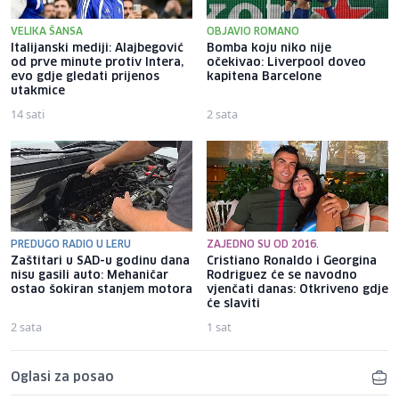
VELIKA ŠANSA
OBJAVIO ROMANO
Italijanski mediji: Alajbegović
Bomba koju niko nije
od prve minute protiv Intera,
očekivao: Liverpool doveo
evo gdje gledati prijenos
kapitena Barcelone
utakmice
14 sati
2 sata
PREDUGO RADIO U LERU
ZAJEDNO SU OD 2016.
Zaštitari u SAD-u godinu dana
Cristiano Ronaldo i Georgina
nisu gasili auto: Mehaničar
Rodriguez će se navodno
ostao šokiran stanjem motora
vjenčati danas: Otkriveno gdje
će slaviti
2 sata
1 sat
Oglasi za posao