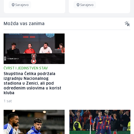
Sarajevo
Sarajevo
Možda vas zanima
ČVRST I JEDINSTVEN STAV
Skupština Čelika podržala
U Bosnu i Hercegovinu dolaze
izgradnju Nacionalnog
velike vojne snage, pristižu i
stadiona u Zenici, ali pod
padobranske jedinice iz Italije
određenim uslovima u korist
kluba
1 sat
22 sata