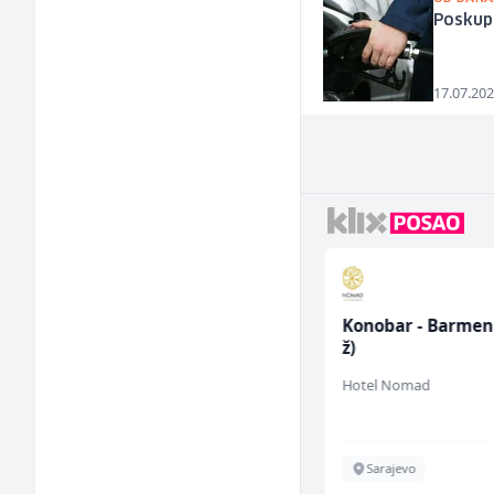
Poskupl
17.07.202
Bravar -
Konobar - Barmen
Elektrozavarivač (m)
ž)
Mountain
Hotel Nomad
Sarajevo
Sarajevo