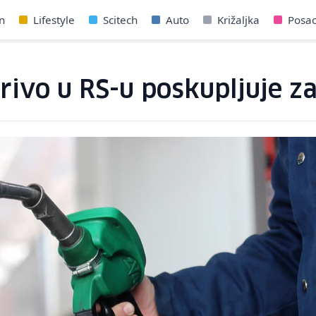
n
Lifestyle
Scitech
Auto
Križaljka
Posa
ivo u RS-u poskupljuje za