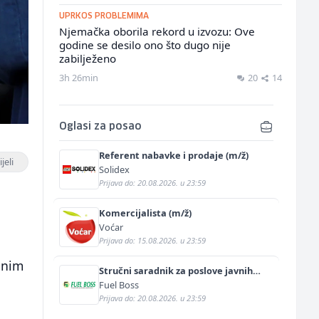
UPRKOS PROBLEMIMA
Njemačka oborila rekord u izvozu: Ove
godine se desilo ono što dugo nije
zabilježeno
3h 26min
20
14
Oglasi za posao
Referent nabavke i prodaje (m/ž)
jeli
Solidex
Prijava do: 20.08.2026. u 23:59
Komercijalista (m/ž)
Voćar
Prijava do: 15.08.2026. u 23:59
dnim
Stručni saradnik za poslove javnih
nabavki (m/ž)
Fuel Boss
Prijava do: 20.08.2026. u 23:59