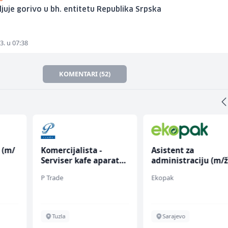
juje gorivo u bh. entitetu Republika Srpska
3. u 07:38
KOMENTARI (52)
 (m/
Komercijalista -
Asistent za
Serviser kafe aparata
administraciju (m/ž
(m/ž)
P Trade
Ekopak
Tuzla
Sarajevo