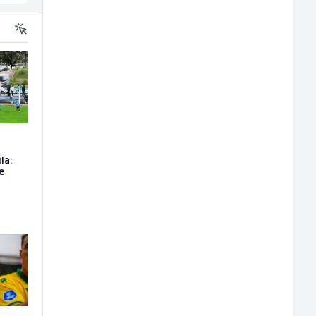
la:
e