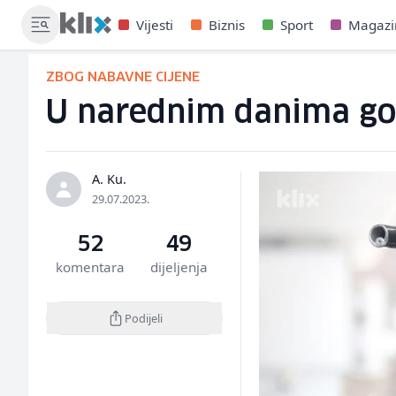
Vijesti
Biznis
Sport
Magazi
ZBOG NABAVNE CIJENE
U narednim danima gor
A. Ku.
29.07.2023.
52
49
komentara
dijeljenja
Podijeli