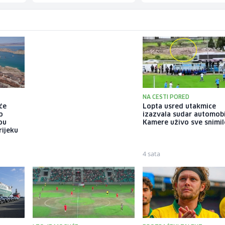
NA CESTI PORED
će
Slika prirodnog priraštaja u
Lopta usred utakmice
o
Kantonu Sarajevo: "Sve je
izazvala sudar automobi
ou
manje djece što si bliže
Kamere uživo sve snimil
rijeku
Sebilju"
3 sata
4 sata