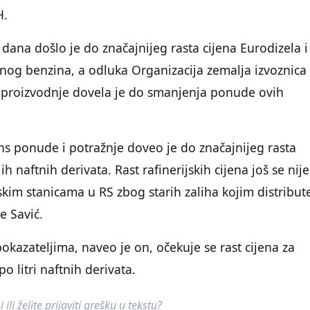
H.
dana došlo je do značajnijeg rasta cijena Eurodizela i
og benzina, a odluka Organizacija zemalja izvoznica
 proizvodnje dovela je do smanjenja ponude ovih
s ponude i potražnje doveo je do značajnijeg rasta
ih naftnih derivata. Rast rafinerijskih cijena još se nije
kim stanicama u RS zbog starih zaliha kojim distribute
e Savić.
kazateljima, naveo je on, očekuje se rast cijena za
o litri naftnih derivata.
ili želite prijaviti grešku u tekstu?