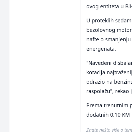
ovog entiteta u Bi
U proteklih sedam 
bezolovnog motorn
nafte o smanjenju
energenata.
"Navedeni disbalan
kotacija najtraženij
odrazio na benzins
raspolažu", rekao j
Prema trenutnim po
dodatnih 0,10 KM p
Znate nešto više o temi 