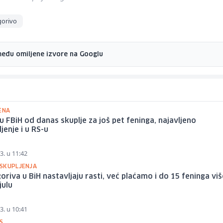
gorivo
među omiljene izvore na Googlu
ENA
u FBiH od danas skuplje za još pet feninga, najavljeno
jenje i u RS-u
3. u 11:42
SKUPLJENJA
goriva u BiH nastavljaju rasti, već plaćamo i do 15 feninga vi
julu
3. u 10:41
S