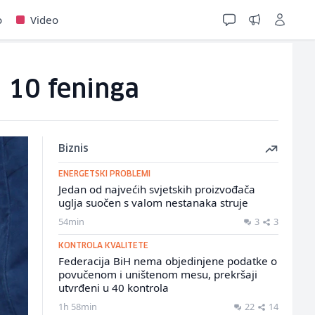
o
Video
 10 feninga
Biznis
ENERGETSKI PROBLEMI
Jedan od najvećih svjetskih proizvođača
uglja suočen s valom nestanaka struje
54min
3
3
KONTROLA KVALITETE
Federacija BiH nema objedinjene podatke o
povučenom i uništenom mesu, prekršaji
utvrđeni u 40 kontrola
1h 58min
22
14