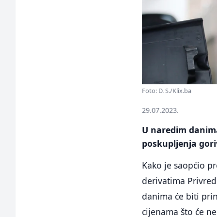
Foto: D. S./Klix.ba
29.07.2023.
U naredim danima
poskupljenja goriv
Kako je saopćio p
derivatima Privre
danima će biti pri
cijenama što će n