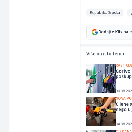
Republika Srpska
Dodajte Klix.ba 
Više na istu temu
RAST CIJ
Gorivo 
poskupl
30.08.202
NOVA PO
Cijene 
nego u 
04.08.202
OD DANA