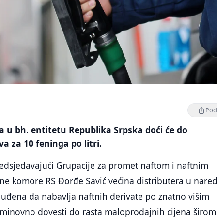
Podi
 u bh. entitetu Republika Srpska doći će do
a za 10 feninga po litri.
redsjedavajući Grupacije za promet naftom i naftnim
dne komore RS Đorđe Savić većina distributera u nare
nuđena da nabavlja naftnih derivate po znatno višim
eminovno dovesti do rasta maloprodajnih cijena širom