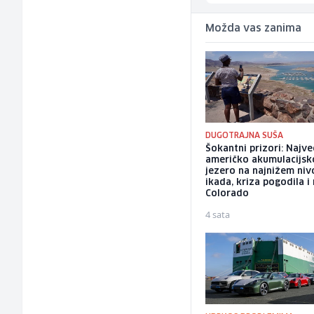
Možda vas zanima
DUGOTRAJNA SUŠA
Šokantni prizori: Najve
američko akumulacijsk
jezero na najnižem niv
ikada, kriza pogodila i 
Colorado
4 sata